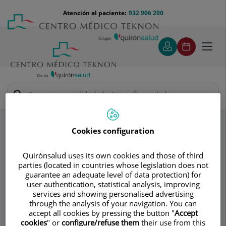
Saltar al contenido
Saltar
Menú
Atención al paciente:
932 906 200
Select
al
teléfono
de
contenido
cabecera
idiom
Toggl
navig
Dr. Christian Morgenstern de Muller
Especialidades
Equipo
Cookies configuration
Consultorio
Quirónsalud uses its own cookies and those of third
parties (located in countries whose legislation does not
Dr. Christian
guarantee an adequate level of data protection) for
user authentication, statistical analysis, improving
Morgenstern de
services and showing personalised advertising
through the analysis of your navigation. You can
Muller
accept all cookies by pressing the button "
Accept
cookies
" or
configure/refuse them
their use from this