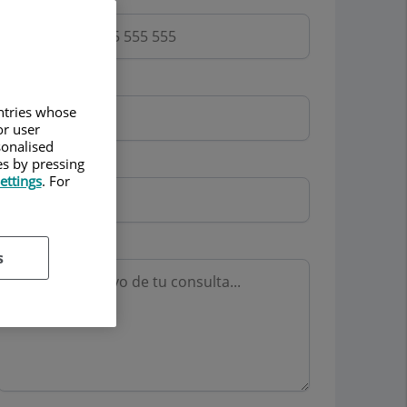
Email
untries whose
or user
sonalised
Mutua
es by pressing
ettings
. For
Motivo consulta
s