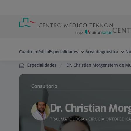
Saltar al contenido
Saltar
Menú
al
teléfono
contenido
cabecera
menuPrincipal
Cuadro médico
Especialidades
Área diagnóstica
Nu
Dr. Christian Morgenstern de Mu
Especialidades
Consultorio
Dr. Christian Mor
TRAUMATOLOGÍA - CIRUGÍA ORTOPÉDIC