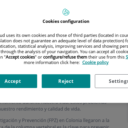
Cookies configuration
d uses its own cookies and those of third parties (located in co
o
slation does not guarantee an adequate level of data protection) f
tication, statistical analysis, improving services and showing per
 through the analysis of your navigation. You can accept all cooki
n "
Accept cookies
" or
configure/refuse them
their use from this
S
more information click here:
Cookie policy
FPZ
Accept
Reject
Setting
dolencias a las que nos tenemos que enfrentar
 momento durante nuestra vida. Estos problemas
uestro rendimiento y calidad de vida.
tigación y Prevención (FPZ) en Colonia llegaron a la
a de la columna vertebral es la clave para prevenir