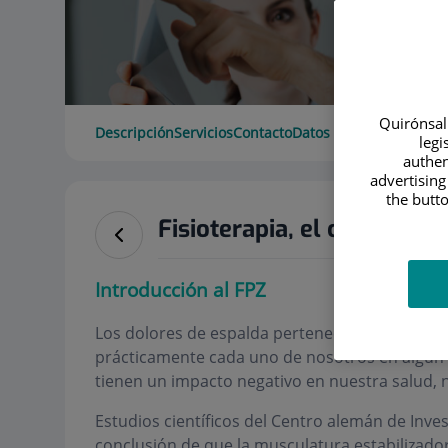
Quirónsalu
Descripción
Servicios
Contacto
Datos de interés
Horari
legi
authen
advertising
the butto
Fisioterapia, el concepto 
Introducción al FPZ
Los dolores de espalda pertenecen al tipo de 
prácticamente cada uno de nosotros en algún
tienen un impacto negativo en nuestra salud, n
Estudios científicos del Centro alemán de Inves
conclusión de que la musculatura estabilizador