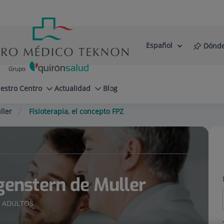
Español
Dónde
Selector
Idioma
de
Activo
idioma
estro Centro
Actualidad
Blog
ller
Fisioterapia, el concepto FPZ
genstern de Muller
A ADULTOS