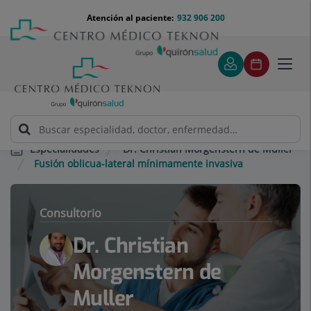
Saltar al contenido
Saltar
Menú
Atención al paciente:
932 906 200
Select
al
teléfono
de
contenido
cabecera
idiom
Toggl
navig
Dr. Christian Morgenstern de Muller
Especialidades
Fusión oblicua-lateral mínimamente invasiva
Consultorio
Dr. Christian
Morgenstern de
Muller