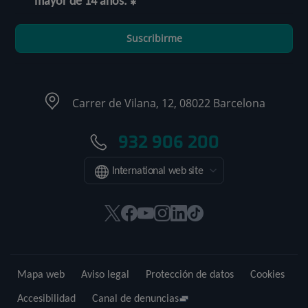
mayor de 14 años.
Suscribirme
Carrer de Vilana, 12, 08022 Barcelona
932 906 200
International web site
Este
Este
Este
Este
Este
Enlace
enlace
enlace
enlace
enlace
enlace
a
se
se
se
se
se
una
abrirá
abrirá
abrirá
abrirá
abrirá
aplicación
Mapa web
Aviso legal
Protección de datos
Cookies
en
en
en
en
en
externa.
una
una
una
una
una
Accesibilidad
Canal de denuncias