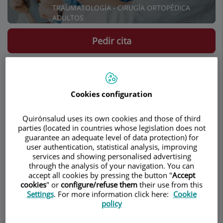
TRAUMATOLOGÍA - CIRUGÍA ORTOPÉDICA
ADULTOS
Pedir cita
Descripción
Servicios
Contacto
Datos de interés
Horario
Cookies configuration
Fusión oblicua-lateral
Quirónsalud uses its own cookies and those of third
mínimamente invasiva
parties (located in countries whose legislation does not
guarantee an adequate level of data protection) for
user authentication, statistical analysis, improving
Indicaciones de la fusión oblicua-lateral
services and showing personalised advertising
(OLIF)
through the analysis of your navigation. You can
accept all cookies by pressing the button "
Accept
cookies
" or
configure/refuse them
their use from this
En casos avanzados de degeneración discal
Settings
. For more information click here:
Cookie
lumbar la columna se puede comenzar a
policy
desestabilizar y deformar en el plano frontal /
coronal. Esta desviación de la columna que