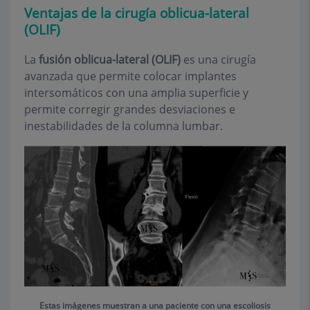
Ventajas de la cirugía oblicua-lateral
(OLIF)
La
fusión oblicua-lateral (OLIF)
es una cirugía
avanzada que permite colocar implantes
intersomáticos con una amplia superficie y
permite corregir grandes desviaciones e
inestabilidades de la columna lumbar.
Estas imágenes muestran a una paciente con una escoliosis