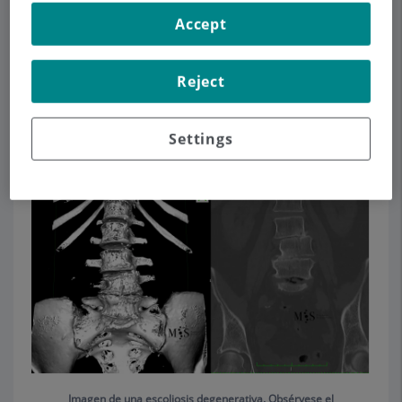
ocurre con la edad se conoce como
escoliosis
Accept
degenerativa
.
Las inestabilidades de la columna lumbar
Reject
(
espondilolistesis
) y las escoliosis degenerativas
son una desviación de la columna que pueden
Settings
provocar un
dolor crónico de la zona lumbar y/o
dolor intenso irradiado a las piernas
.
Imagen de una escoliosis degenerativa. Obsérvese el