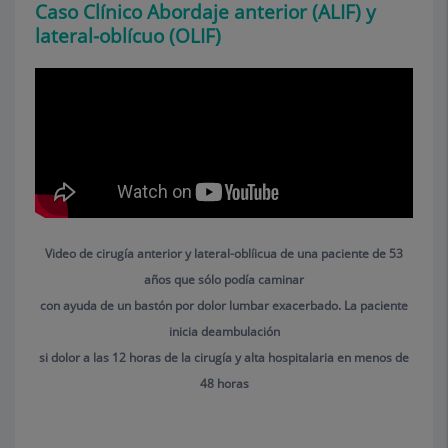
Caso Clínico Abordaje anterior (ALIF) y
lateral-oblícuo (OLIF)
Video de cirugía anterior y lateral-oblíicua de una paciente de 53
años que sólo podía caminar
con ayuda de un bastón por dolor lumbar exacerbado. La paciente
inicia deambulación
si dolor a las 12 horas de la cirugía y alta hospitalaria en menos de
48 horas