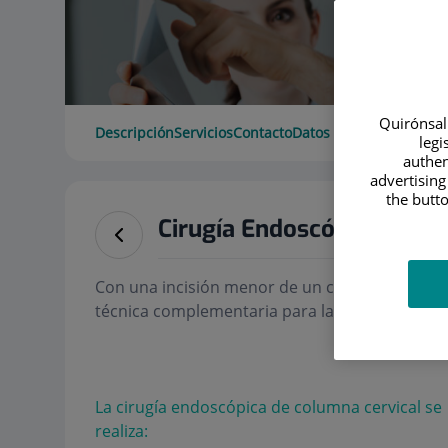
Quirónsalu
Descripción
Servicios
Contacto
Datos de interés
Horari
legi
authen
advertising
the butto
Cirugía Endoscópica Cervi
Con una incisión menor de un centímetro, est
técnica complementaria para la descompresión 
La cirugía endoscópica de columna cervical se
realiza: