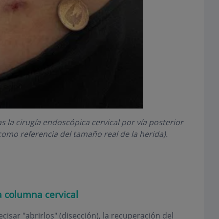
s la cirugía endoscópica cervical por vía posterior
mo referencia del tamaño real de la herida).
a columna cervical
ecisar "abrirlos" (disección), la recuperación del