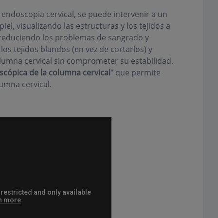
 endoscopia cervical, se puede intervenir a un
iel, visualizando las estructuras y los tejidos a
, reduciendo los problemas de sangrado y
los tejidos blandos (en vez de cortarlos) y
lumna cervical sin comprometer su estabilidad.
scópica de la columna cervical
" que permite
lumna cervical.