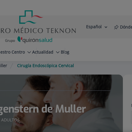
Español
Dónde
Selector
Idioma
de
Activo
idioma
estro Centro
Actualidad
Blog
ller
Cirugía Endoscópica Cervical
genstern de Muller
A ADULTOS