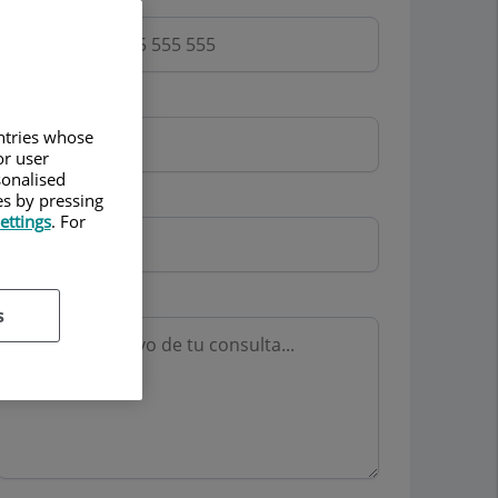
Email
untries whose
or user
sonalised
Mutua
es by pressing
ettings
. For
Motivo consulta
s