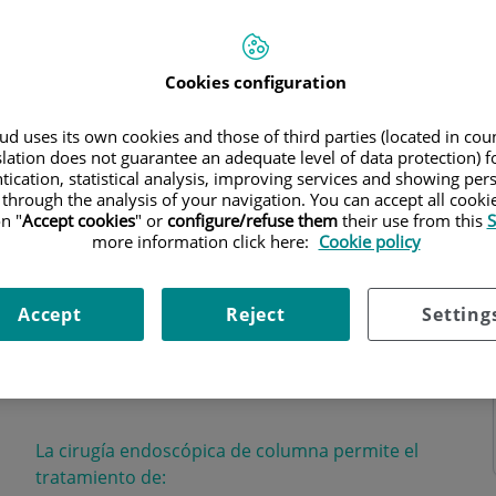
Cookies configuration
d uses its own cookies and those of third parties (located in co
o
slation does not guarantee an adequate level of data protection) f
tication, statistical analysis, improving services and showing per
 through the analysis of your navigation. You can accept all cooki
n "
Accept cookies
" or
configure/refuse them
their use from this
S
more information click here:
Cookie policy
cal
Accept
Reject
Setting
a cirugia mínimamente invasiva se configura como
del disco intervertebral.
La cirugía endoscópica de columna permite el
tratamiento de: