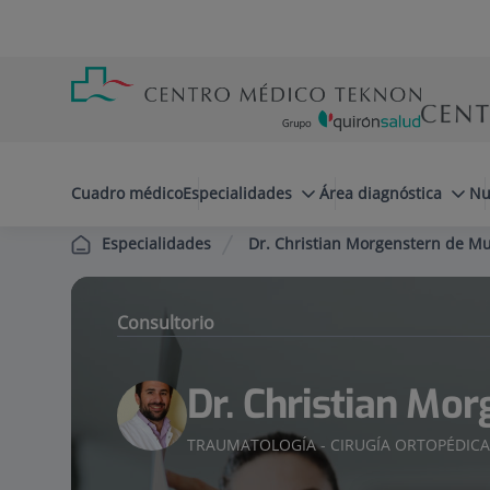
Saltar al contenido
Saltar
Menú
al
teléfono
contenido
cabecera
menuPrincipal
Cuadro médico
Especialidades
Área diagnóstica
Nu
Dr. Christian Morgenstern de Mu
Especialidades
Consultorio
Dr. Christian Mor
TRAUMATOLOGÍA - CIRUGÍA ORTOPÉDIC