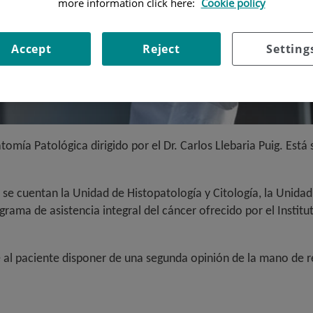
more information click here:
Cookie policy
Accept
Reject
Setting
omía Patológica dirigido por el Dr. Carlos Llebaria Puig. Está
ue se cuentan la Unidad de Histopatología y Citología, la Unid
rama de asistencia integral del cáncer ofrecido por el Institu
 al paciente disponer de una segunda opinión de la mano de r