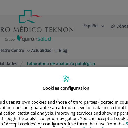
Español
Dónde
Selector
Idioma
de
Activo
idioma
estro Centro
Actualidad
Blog
ialidades
Laboratorio de anatomía patológica
patológica
a segunda opinión de la mano de reconoci
Cookies configuration
d uses its own cookies and those of third parties (located in co
slation does not guarantee an adequate level of data protection) f
tication, statistical analysis, improving services and showing per
 through the analysis of your navigation. You can accept all cooki
n "
Accept cookies
" or
configure/refuse them
their use from this
S