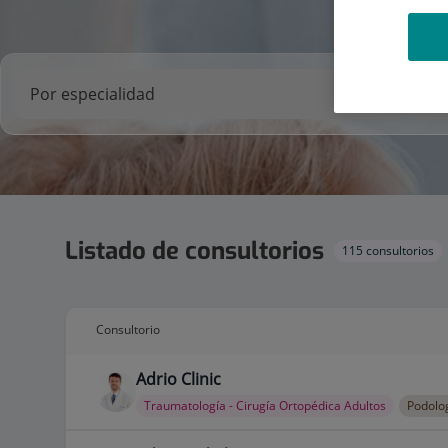
Listado de consultorios
115 consultorios
Consultorio
Adrio Clinic
Traumatología - Cirugía Ortopédica Adultos
Podolo