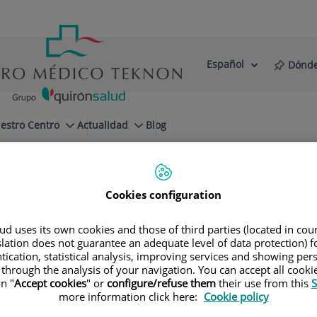
Español
Dónde
Selector
Idioma
de
Activo
idioma
estro Centro
Actualidad
Blog
Cookies configuration
d uses its own cookies and those of third parties (located in co
slation does not guarantee an adequate level of data protection) f
Especialidades
tication, statistical analysis, improving services and showing per
 through the analysis of your navigation. You can accept all cooki
n "
Accept cookies
" or
configure/refuse them
their use from this
S
a tu próxima cita con nuestros mejores especial
more information click here:
Cookie policy