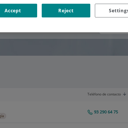
Accept
Reject
Setting
Consultorio
Teléfono de contacto
93 290 64 75
Centro Médico Teknon
gía