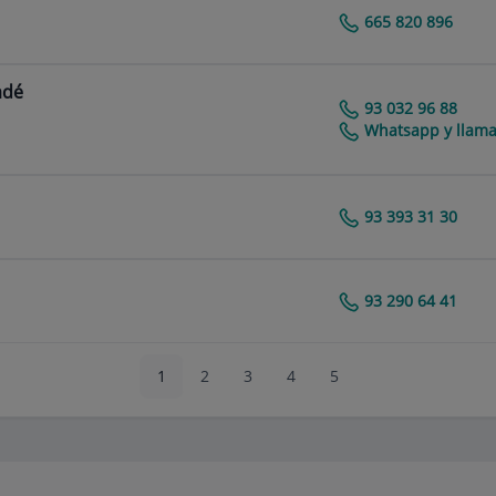
665 820 896
Centro Médico Teknon
adé
93 032 96 88
Centro Médico Teknon
Whatsapp y llama
93 393 31 30
Centro Médico Teknon
93 290 64 41
Centro Médico Teknon
1
2
3
4
5