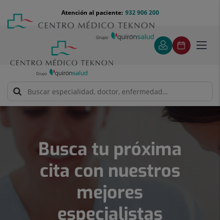
Saltar
Menú
Atención al paciente:
932 906 200
Select
al
teléfono
de
contenido
cabecera
idiom
Toggl
navig
Número
de
diapositivas:
5
Busca tu próxima
cita con nuestros
mejores
especialistas