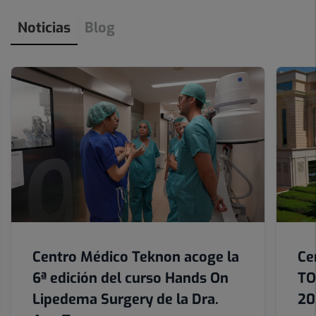
3
Noticias
Blog
de
12
Número
de
diapositivas:
6
Centro Médico Teknon acoge la
Ce
6ª edición del curso Hands On
TO
Lipedema Surgery de la Dra.
20