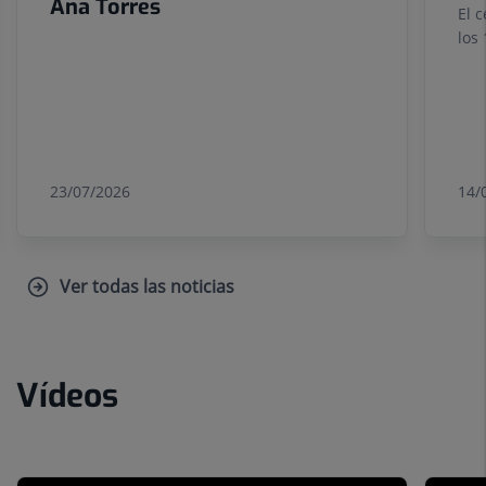
Ana Torres
El 
los
23/07/2026
14/
Ver todas las noticias
Vídeos