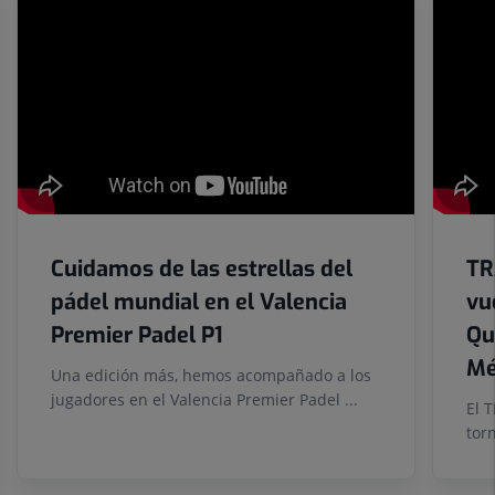
Número
de
diapositivas:
6
Cuidamos de las estrellas del
TR
pádel mundial en el Valencia
vu
Premier Padel P1
Qu
Mé
Una edición más, hemos acompañado a los
jugadores en el Valencia Premier Padel ...
El 
tor