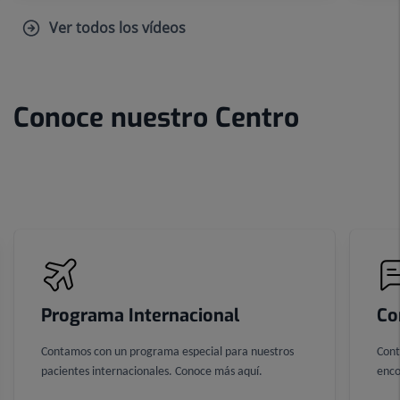
Ver todos los vídeos
Conoce nuestro Centro
Número
de
diapositivas:
3
Programa Internacional
Co
Contamos con un programa especial para nuestros
Cont
pacientes internacionales. Conoce más aquí.
enco