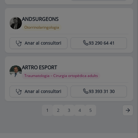
ANDSURGEONS
Otorrinolaringologia
Centro Médico Teknon
Anar al consultori
93 290 64 41
ARTRO ESPORT
Traumatologia – Cirurgia ortopèdica adults
Centro Médico Teknon
Anar al consultori
93 393 31 30
1
2
3
4
5