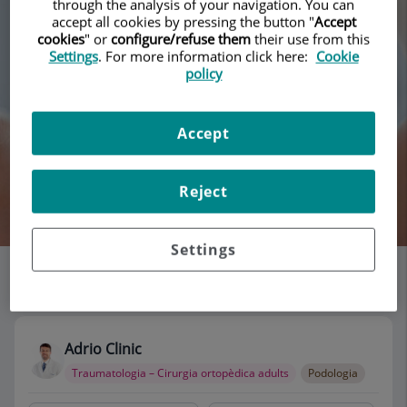
through the analysis of your navigation. You can
accept all cookies by pressing the button "
Accept
cookies
" or
configure/refuse them
their use from this
Settings
. For more information click here:
Cookie
policy
Accept
Reject
Cercar
Settings
Llistat de consultoris
115 resultats
Adrio Clinic
Traumatologia – Cirurgia ortopèdica adults
Podologia