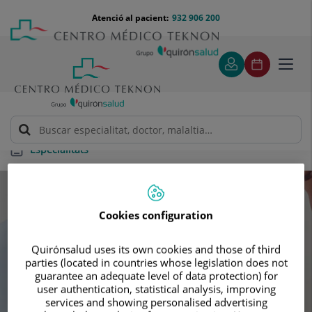
Saltar al contingut
Saltar
Menú
Atenció al pacient:
932 906 200
Select
al
teléfono
d'idi
contingut
cabecera
Toggl
navig
Especialitats
Especialitats
Cookies configuration
Cerca la teva pròxima cita amb els
Quirónsalud uses its own cookies and those of third
nostres millors especialista
parties (located in countries whose legislation does not
guarantee an adequate level of data protection) for
user authentication, statistical analysis, improving
services and showing personalised advertising