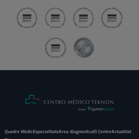
Quadre Mèdic
Especialitats
Àrea diagnòstica
El Centre
Actualitat