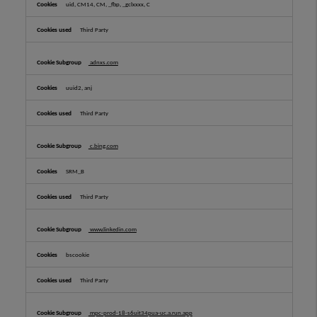
uid, CM14, CM, _fbp, _gclxxxx, C
Third Party
adnxs.com
uuid2, anj
Third Party
c.bing.com
SRM_B
Third Party
www.linkedin.com
bscookie
Third Party
mpc-prod-18-s6uit34pua-uc.a.run.app