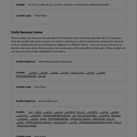
IE-LANG_CODE, IE-set_country, visitAttr, purchaseAttr, attributionCookie
Third Party
Strictly Necessary Cookies
These cookies are necessary for the website to function and cannot be switched off in our systems.
They are usually only set in response to actions made by you which amount to a request for services,
such as setting your privacy preferences, logging in or filling in forms. You can set your browser to
block or alert you about these cookies, but some parts of the site will not then work. These cookies do
not store any personally identifiable information.
Strictly
Necessary
international.quironsalud.com
Cookies
__uzmf
,
__uzmd
,
__uzme
,
__uzma
,
_proxia_csrf
,
__uzmc
,
__uzmb
,
PROXIASESSIONID
,
bm_mi
First Party
quironsalud.com
rxvt
,
_abck
,
__uzmd
,
__uzma
,
__uzmbj2
,
bm_mi
,
__uzmdj2
,
__uzmb
,
__uzme
,
__ssuzjsr2
,
__sstester
,
OptanonAlertBoxClosed
,
_dc_gtm_UA-xxxxxxxx
,
__uzmcj2
,
ak_bmsc
,
__uzmaj2
,
__uzmc
,
uzmx
,
PROXIASESSIONID
,
_hjSession_xxxxxx
,
JSESSIONID
,
bm_sz
,
__ssds
,
_hjSessionUser_xxxxxx
,
_proxia_csrf
,
__uzmf
,
_hjAbsoluteSessionInProgress
,
bm_sv
,
OptanonConsent
First Party