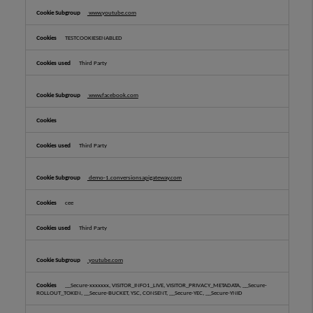
www.youtube.com
TESTCOOKIESENABLED
Third Party
www.facebook.com
Third Party
demo-1.conversionsapigateway.com
cee
Third Party
youtube.com
__Secure-xxxxxxx, VISITOR_INFO1_LIVE, VISITOR_PRIVACY_METADATA, __Secure-
ROLLOUT_TOKEN, __Secure-BUCKET, YSC, CONSENT, __Secure-YEC, __Secure-YNID