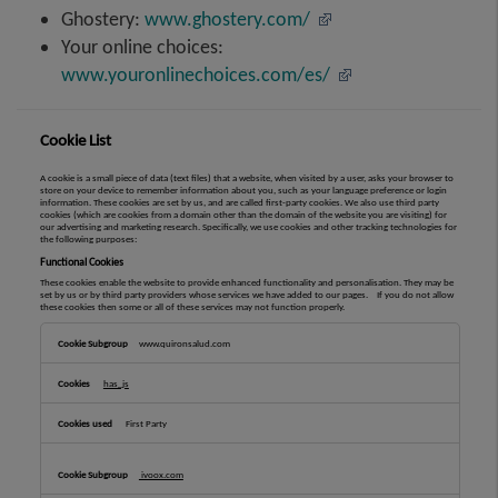
Ghostery:
www.ghostery.com/
Your online choices:
www.youronlinechoices.com/es/
Cookie List
A cookie is a small piece of data (text files) that a website, when visited by a user, asks your browser to
store on your device to remember information about you, such as your language preference or login
information. These cookies are set by us, and are called first-party cookies. We also use third party
cookies (which are cookies from a domain other than the domain of the website you are visiting) for
our advertising and marketing research. Specifically, we use cookies and other tracking technologies for
the following purposes:
Functional Cookies
These cookies enable the website to provide enhanced functionality and personalisation. They may be
set by us or by third party providers whose services we have added to our pages. If you do not allow
these cookies then some or all of these services may not function properly.
Functional
Cookies
www.quironsalud.com
has_js
First Party
ivoox.com