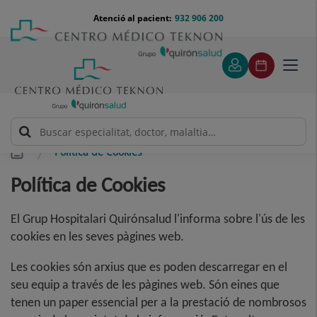
Saltar al contingut
Saltar
Menú
Atenció al pacient:
932 906 200
Select
al
teléfono
d'idi
contingut
cabecera
Toggl
navig
Política de Cookies
Política de Cookies
El Grup Hospitalari Quirónsalud l'informa sobre l'ús de les
cookies en les seves pàgines web.
Les cookies són arxius que es poden descarregar en el
seu equip a través de les pàgines web. Són eines que
tenen un paper essencial per a la prestació de nombrosos