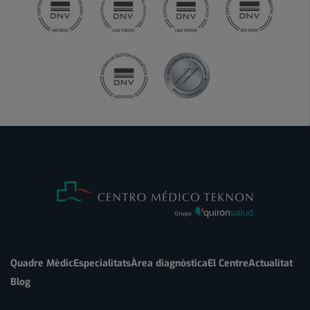
Quadre Mèdic
Especialitats
Àrea diagnòstica
El Centre
Actualitat
Blog