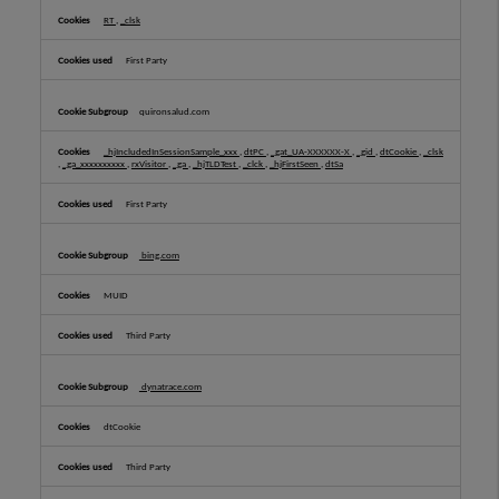
RT
,
_clsk
First Party
quironsalud.com
_hjIncludedInSessionSample_xxx
,
dtPC
,
_gat_UA-XXXXXX-X
,
_gid
,
dtCookie
,
_clsk
,
_ga_xxxxxxxxxx
,
rxVisitor
,
_ga
,
_hjTLDTest
,
_clck
,
_hjFirstSeen
,
dtSa
First Party
bing.com
MUID
Third Party
dynatrace.com
dtCookie
Third Party