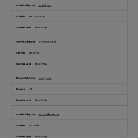
c.clarity.ms
MR, ANONCHK
Third Party
quironsalud.es
dtCookie
Third Party
c.bing.com
MR
Third Party
tucanaldesalud.es
dtCookie
Third Party