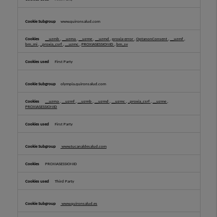
www.quironsalud.com
__uzmb
,
__uzma
,
__uzme
,
__uzmd
,
proxia-error
,
OptanonConsent
,
__uzmf
,
bm_mi
,
_proxia_csrf
,
__uzmc
,
PROXIASESSIONID
,
bm_sv
First Party
olympia.quironsalud.com
__uzma
,
__uzmf
,
__uzmb
,
__uzmd
,
__uzmc
,
_proxia_csrf
,
__uzme
,
PROXIASESSIONID
First Party
www.tucanaldesalud.com
PROXIASESSIONID
Third Party
www.quironsalud.es