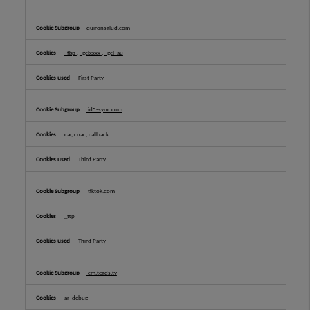
quironsalud.com
_fbp
,
_gclxxxx
,
_gcl_au
First Party
id5-sync.com
car, cnac, callback
Third Party
tiktok.com
_ttp
Third Party
cm.teads.tv
ar_debug