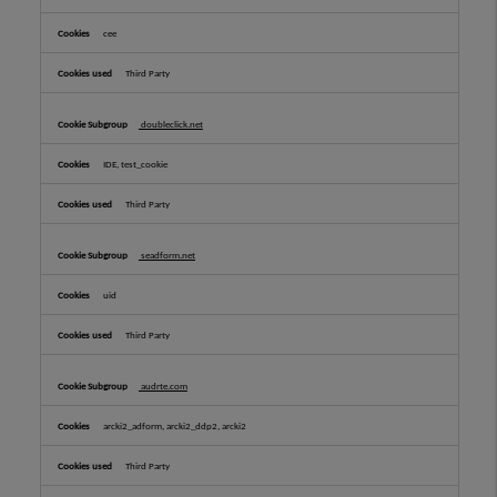
cee
Third Party
doubleclick.net
IDE, test_cookie
Third Party
seadform.net
uid
Third Party
audrte.com
arcki2_adform, arcki2_ddp2, arcki2
Third Party