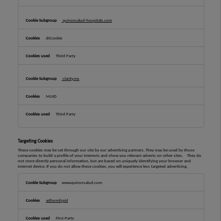
quironsalud-hospitals.com
dtCookie
Third Party
clarity.ms
MUID
Third Party
Targeting Cookies
These cookies may be set through our site by our advertising partners. They may be used by those
companies to build a profile of your interests and show you relevant adverts on other sites. They do
not store directly personal information, but are based on uniquely identifying your browser and
internet device. If you do not allow these cookies, you will experience less targeted advertising.
Targeting
Cookies
www.quironsalud.com
adformfrpid
First Party