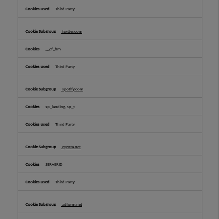
Third Party
twitter.com
__cf_bm
Third Party
spotify.com
sp_landing, sp_t
Third Party
eyeota.net
SERVERID
Third Party
adform.net