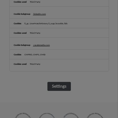
Third Party
linkedin.com
li_gc, UserMatchHistory, li_sugr, bcookie, lidc
Third Party
casalemedia.com
CMPRO, CMPS, CMID
Third Party
Settings