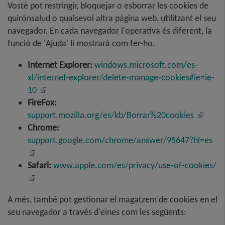
Vostè pot restringir, bloquejar o esborrar les cookies de
quirónsalud o qualsevol altra pàgina web, utilitzant el seu
navegador. En cada navegador l'operativa és diferent, la
funció de 'Ajuda' li mostrarà com fer-ho.
Internet Explorer:
windows.microsoft.com/es-
xl/internet-explorer/delete-manage-cookies#ie=ie-
10
FireFox:
support.mozilla.org/es/kb/Borrar%20cookies
Chrome:
support.google.com/chrome/answer/95647?hl=es
Safari:
www.apple.com/es/privacy/use-of-cookies/
A més, també pot gestionar el magatzem de cookies en el
seu navegador a través d'eines com les següents: