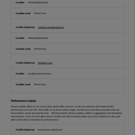
PROXIASESSIONID
Third Party
www.tucanaldesalud.es
PROXIASESSIONID
Third Party
linkedin.com
AnalyticsSyncHistory
Third Party
Performance Cookies
These cookies allow us to count visits and traffic sources so we can measure and improve the
performance of our site. They help us to know which pages are the most and least popular and see
how visitors move around the site. All information these cookies collect is aggregated and therefore
anonymous. If you do not allow these cookies we will not know when you have visited our site, and
will not be able to monitor its performance.
Performance
Cookies
www.quironsalud.com