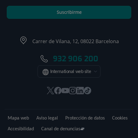
Suscribirme
Carrer de Vilana, 12, 08022 Barcelona
932 906 200
International web site
Este
Este
Este
Este
Este
Enlace
enlace
enlace
enlace
enlace
enlace
a
se
se
se
se
se
una
abrirá
abrirá
abrirá
abrirá
abrirá
aplicación
Mapa web
Aviso legal
Protección de datos
Cookies
en
en
en
en
en
externa.
una
una
una
una
una
Accesibilidad
Canal de denuncias
ventana
ventana
ventana
ventana
ventana