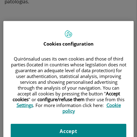
patologías.
Cookies configuration
Quirónsalud uses its own cookies and those of third
parties (located in countries whose legislation does not
guarantee an adequate level of data protection) for
user authentication, statistical analysis, improving
services and showing personalised advertising
through the analysis of your navigation. You can
accept all cookies by pressing the button "
Accept
cookies
" or
configure/refuse them
their use from this
Settings
. For more information click here:
Cookie
Diagnóstico por la imagen
policy
Bajo una atención profesional y personalizada,
Accept
el Servicio cuenta con tecnología de última