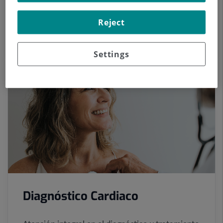
generación, siendo uno de los centros más
Reject
avanzados del país.
Settings
Diagnóstico Cardiaco