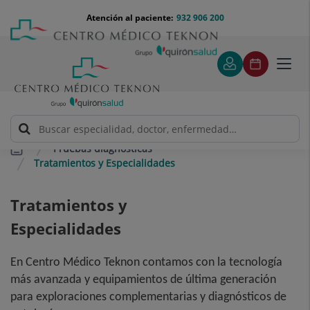
Saltar al contenido
Saltar
Menú
Atención al paciente:
932 906 200
Select
al
teléfono
de
contenido
cabecera
idiom
Toggl
navig
Pruebas diagnósticas
Tratamientos y Especialidades
Tratamientos y
Especialidades
En Centro Médico Teknon contamos con la tecnología
más avanzada y equipamientos de última generación
para exploraciones complementarias y diagnósticos de