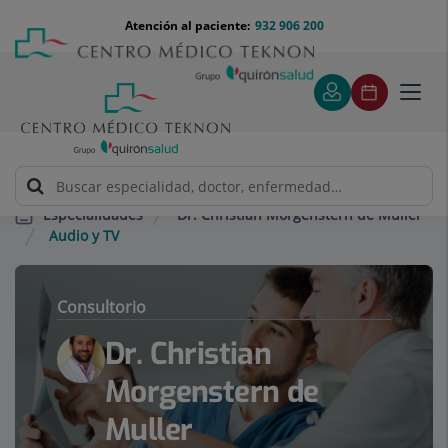
Saltar al contenido
Saltar
Menú
Atención al paciente:
932 906 200
Select
al
teléfono
de
contenido
cabecera
idiom
Toggl
navig
Dr. Christian Morgenstern de Muller
Especialidades
Audio y TV
Consultorio
Dr. Christian
Morgenstern de
Muller