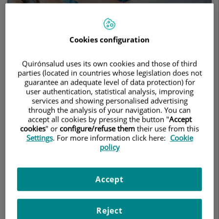
TRAUMATOLOGÍA - CIRUGÍA ORTOPÉDICA
ADULTOS
Pedir cita
Cookies configuration
Quirónsalud uses its own cookies and those of third
Descripción
Servicios
Contacto
Datos de interés
Horario
parties (located in countries whose legislation does not
guarantee an adequate level of data protection) for
user authentication, statistical analysis, improving
services and showing personalised advertising
Audio y TV
through the analysis of your navigation. You can
accept all cookies by pressing the button "
Accept
cookies
" or
configure/refuse them
their use from this
Implantes endoscópicos contra la lumbalgia y los
Settings
. For more information click here:
Cookie
policy
colapsos discales
Accept
Reject
Operación de hernia discal