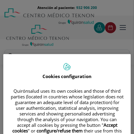
Saltar al contenido
Saltar
Menú
Atención al paciente:
932 906 200
Select
al
teléfono
de
contenido
cabecera
idiom
Toggl
navig
Diagnóstico Cardiaco
Tratamientos y Especialidades
Cookies configuration
Radiología vascular intervencionista
Radiología vascular
Quirónsalud uses its own cookies and those of third
parties (located in countries whose legislation does not
intervencionista
guarantee an adequate level of data protection) for
user authentication, statistical analysis, improving
Uso y la aplicación de técnicas
services and showing personalised advertising
diagnósticas y terapéuticas punteras
through the analysis of your navigation. You can
accept all cookies by pressing the button "
Accept
cookies
" or
configure/refuse them
their use from this