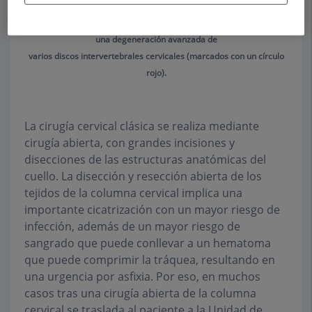
TAC (izquierda) y Rx (derecha) de columna cervical que muestra
una degeneración avanzada de
varios discos intervertebrales cervicales (marcados con un círculo
rojo).
La cirugía cervical clásica se realiza mediante
cirugía abierta, con grandes incisiones y
disecciones de las estructuras anatómicas del
cuello. La disección y resección abierta de los
tejidos de la columna cervical implica una
importante cicatrización con un mayor riesgo de
infección, además de un mayor riesgo de
sangrado que puede conllevar a un hematoma
que puede comprimir la tráquea, resultando en
una urgencia por asfixia. Por eso, en muchos
casos tras una cirugía abierta de la columna
cervical se traslada al paciente a la Unidad de