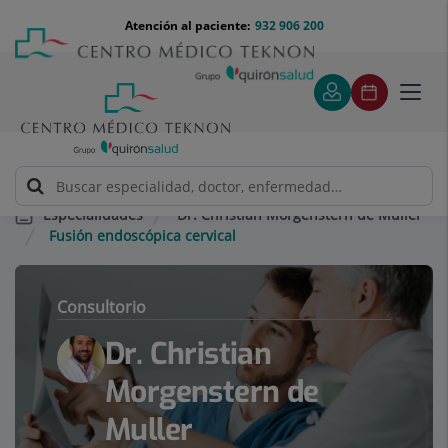
Saltar al contenido
Saltar
Menú
Atención al paciente:
932 906 200
Select
al
teléfono
de
contenido
cabecera
idiom
Toggl
navig
Dr. Christian Morgenstern de Muller
Especialidades
Fusión endoscópica cervical
Consultorio
Dr. Christian
Morgenstern de
Muller