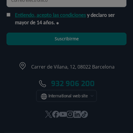
Entiendo, acepto las condiciones
y declaro ser
mayor de 14 años.
Suscribirme
Carrer de Vilana, 12, 08022 Barcelona
932 906 200
International web site
Este
Este
Este
Este
Este
Enlace
enlace
enlace
enlace
enlace
enlace
a
se
se
se
se
se
una