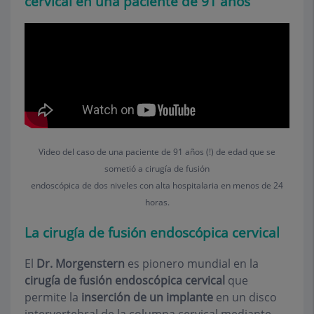
cervical en una paciente de 91 años
Video del caso de una paciente de 91 años (!) de edad que se
sometió a cirugía de fusión
endoscópica de dos niveles con alta hospitalaria en menos de 24
horas.
La cirugía de fusión endoscópica cervical
El
Dr. Morgenstern
es pionero mundial en la
cirugía de fusión endoscópica cervical
que
permite la
inserción de un implante
en un disco
intervertebral de la columna cervical mediante