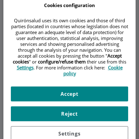
Cookies configuration
inserción de implantes en la columna cervical. La
fusión cervical con implantes
está indicada en
Quirónsalud uses its own cookies and those of third
casos con patologías cervicales complejas
que
parties (located in countries whose legislation does not
suelen ser pacientes con una inestabilidad
guarantee an adequate level of data protection) for
cervical (espondilolistesis), deformación de la
user authentication, statistical analysis, improving
columna cervical (cifosis) y dolor bilateral
services and showing personalised advertising
through the analysis of your navigation. You can
irradiado con afección de ambos brazos
.
accept all cookies by pressing the button "
Accept
cookies
" or
configure/refuse them
their use from this
Settings
. For more information click here:
Cookie
policy
Accept
Reject
Settings