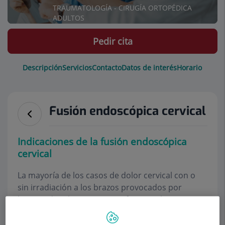
TRAUMATOLOGÍA - CIRUGÍA ORTOPÉDICA
ADULTOS
Pedir cita
Descripción
Servicios
Contacto
Datos de interés
Horario
Fusión endoscópica cervical
Indicaciones de la fusión endoscópica
cervical
La mayoría de los casos de dolor cervical con o
sin irradiación a los brazos provocados por
hernias discales o estenosis foraminales se
pueden resolver mediante
endoscopia cervical
.
Sin embargo en algunos casos es necesario la