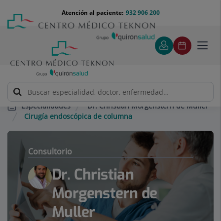
Saltar al contenido
Saltar
Menú
Atención al paciente:
932 906 200
Select
al
teléfono
de
contenido
cabecera
idiom
Toggl
navig
Dr. Christian Morgenstern de Muller
Especialidades
Cirugía endoscópica de columna
Consultorio
Dr. Christian
Morgenstern de
Muller