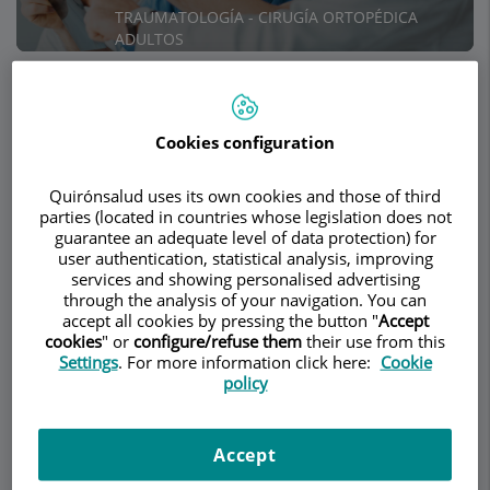
TRAUMATOLOGÍA - CIRUGÍA ORTOPÉDICA
ADULTOS
Pedir cita
Cookies configuration
Descripción
Servicios
Contacto
Datos de interés
Horario
Quirónsalud uses its own cookies and those of third
parties (located in countries whose legislation does not
Cirugía endoscópica de
guarantee an adequate level of data protection) for
user authentication, statistical analysis, improving
columna
services and showing personalised advertising
through the analysis of your navigation. You can
accept all cookies by pressing the button "
Accept
La cirugía en nuestro
cookies
" or
configure/refuse them
their use from this
tiempo está
Settings
. For more information click here:
Cookie
policy
evolucionando hacia
una menor agresión
sobre el paciente.
Accept
La cirugía clásica de columna realizaba amplias