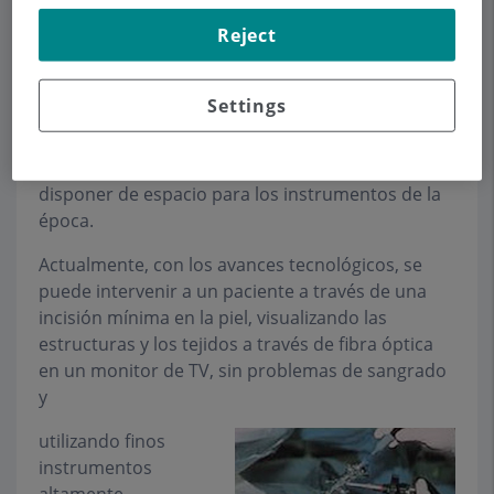
incisiones por la
Reject
necesidad de ver los
tejidos a intervenir,
Settings
para controlar el
sangrado
(hemostasia) y
disponer de espacio para los instrumentos de la
época.
Actualmente, con los avances tecnológicos, se
puede intervenir a un paciente a través de una
incisión mínima en la piel, visualizando las
estructuras y los tejidos a través de fibra óptica
en un monitor de TV, sin problemas de sangrado
y
utilizando finos
instrumentos