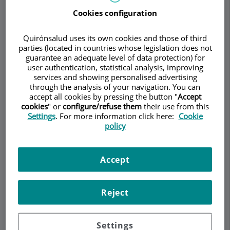
Cookies configuration
Quirónsalud uses its own cookies and those of third
Pedir cita
parties (located in countries whose legislation does not
guarantee an adequate level of data protection) for
user authentication, statistical analysis, improving
Descripción
Servicios
Equipo
Contacto
Datos de interés
services and showing personalised advertising
through the analysis of your navigation. You can
accept all cookies by pressing the button "
Accept
Horario
cookies
" or
configure/refuse them
their use from this
Settings
. For more information click here:
Cookie
policy
Endometriosis
Accept
¿Cuál es el mejor tratamiento para la
endometriosis?
Reject
En la actualidad el tratamiento de la
endometriosis es esencialmente quirúrgico.
Settings