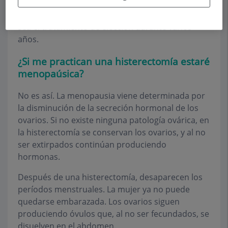
Debido a los últimos y recientes avances en
técnicas quirúrgicas es muy probable que todavía
sea el tratamiento de elección durante varios
años.
¿Si me practican una histerectomía estaré
menopaúsica?
No es así. La menopausia viene determinada por
la disminución de la secreción hormonal de los
ovarios. Si no existe ninguna patología ovárica, en
la histerectomía se conservan los ovarios, y al no
ser extirpados continúan produciendo
hormonas.
Después de una histerectomía, desaparecen los
períodos menstruales. La mujer ya no puede
quedarse embarazada. Los ovarios siguen
produciendo óvulos que, al no ser fecundados, se
disuelven en el abdomen.