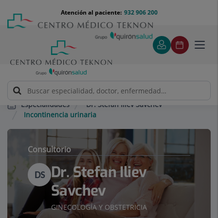
Saltar al contenido
Saltar
Menú
Atención al paciente:
932 906 200
Select
al
teléfono
de
contenido
cabecera
idiom
Toggl
navig
Dr. Stefan Iliev Savchev
Especialidades
Incontinencia urinaria
Consultorio
Dr. Stefan Iliev
DS
Savchev
GINECOLOGÍA Y OBSTETRICIA