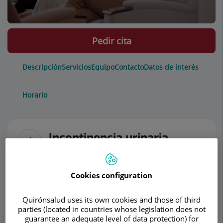
Pedir cita
Descripción
Servicios
Equipo
Contacto
Datos de interés
Horario
Incontinencia urinaria
Un aspecto, dentro de la especialidad de la
Cookies configuration
ginecología, que ha experimentado una gran
expansión tecnológica en los últimos años es la
Quirónsalud uses its own cookies and those of third
cirugía pélvica reconstructora por laparoscopia
parties (located in countries whose legislation does not
de las disfunciones del suelo pelviano:
guarantee an adequate level of data protection) for