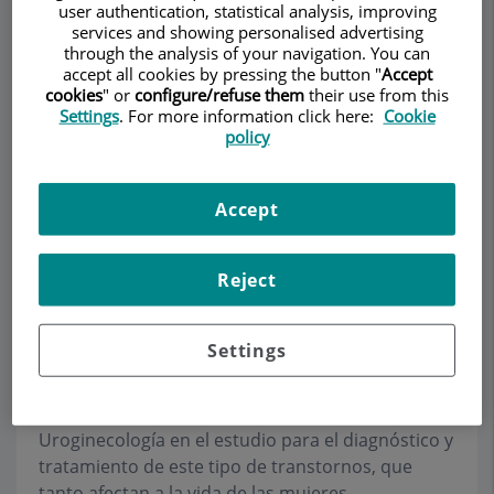
incontinencia urinaria, prolapso genital e
user authentication, statistical analysis, improving
services and showing personalised advertising
incontinencia fecal.
through the analysis of your navigation. You can
accept all cookies by pressing the button "
Accept
La musculatura del suelo pelviano da soporte y
cookies
" or
configure/refuse them
their use from this
ayuda al control de la vagina, el útero, la vejiga
Settings
. For more information click here:
Cookie
urinaria y el recto. Los transtornos de este suelo
policy
pelviano tienen diferentes orígenes, y
predisponen a las mujeres a una serie de
Accept
síntomas, como la pérdida involuntaria de orina,
dolores pelvianos, dificultades en las relaciones
sexuales, etc, lo que comporta una pérdida en la
Reject
calidad de vida.
La mayoría de las pacientes prefieren consultar
Settings
sus problemas con el ginecólogo, antes que con
el médico de cabecera o el urólogo, lo que
confiere una mayor dimensión a la
Uroginecología en el estudio para el diagnóstico y
tratamiento de este tipo de transtornos, que
tanto afectan a la vida de las mujeres.