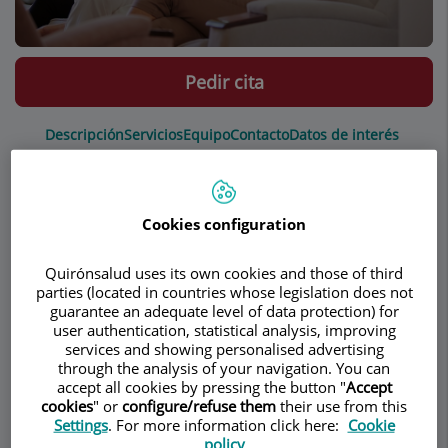
Pedir cita
Descripción
Servicios
Equipo
Contacto
Datos de interés
Horario
Cookies configuration
Vaginoplastia
Quirónsalud uses its own cookies and those of third
parties (located in countries whose legislation does not
guarantee an adequate level of data protection) for
user authentication, statistical analysis, improving
Introducción: ¿Qué es el relajamiento
services and showing personalised advertising
pélvico?
through the analysis of your navigation. You can
accept all cookies by pressing the button "
Accept
La
cookies
" or
configure/refuse them
their use from this
Settings
. For more information click here:
Cookie
pérdida
policy