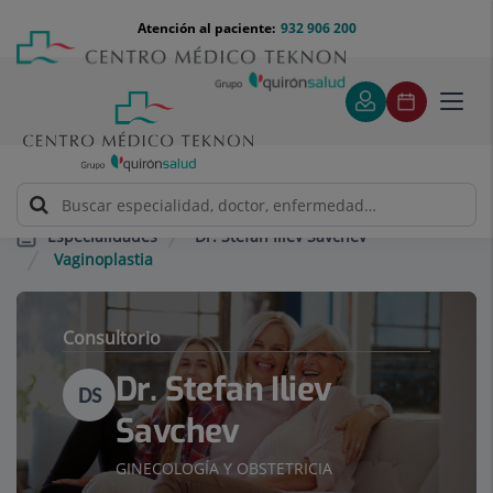
Saltar al contenido
Saltar
Menú
Atención al paciente:
932 906 200
Select
al
teléfono
de
contenido
cabecera
idiom
Toggl
navig
Dr. Stefan Iliev Savchev
Especialidades
Vaginoplastia
Consultorio
Dr. Stefan Iliev
DS
Savchev
GINECOLOGÍA Y OBSTETRICIA