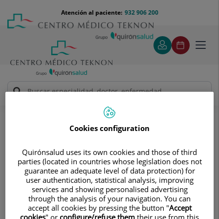
Saltar al contenido
Saltar
Menú
Atención al paciente:
932 906 200
Select
al
teléfono
de
contenido
cabecera
idiom
Toggl
navig
Pablo Daniel Verdecchia
Cuadro médico
Cookies configuration
Quirónsalud uses its own cookies and those of third
parties (located in countries whose legislation does not
guarantee an adequate level of data protection) for
user authentication, statistical analysis, improving
Pablo Daniel
Verdecchia
services and showing personalised advertising
through the analysis of your navigation. You can
FACULTATIVO ESPECIALISTA GINECOLOGÍA Y
accept all cookies by pressing the button "
Accept
OBSTETRICÍA
cookies
" or
configure/refuse them
their use from this