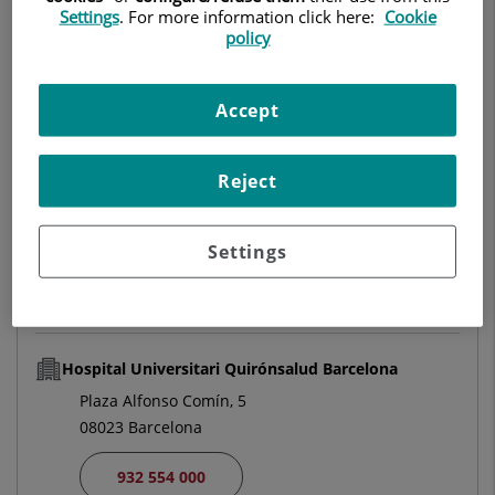
Settings
. For more information click here:
Cookie
policy
GINECOLOGÍA Y OBSTETRICIA
Pedir cita
Accept
Reject
Centro Médico Teknon
C/ Vilana, 12
08022 Barcelona
Settings
932 906 200
Hospital Universitari Quirónsalud Barcelona
Plaza Alfonso Comín, 5
08023 Barcelona
932 554 000