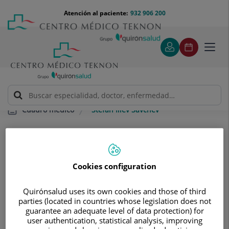
Saltar al contenido
Saltar
Menú
Atención al paciente:
932 906 200
Select
al
teléfono
de
contenido
cabecera
idiom
Toggl
navig
Stefan Iliev Savchev
Cuadro médico
Cookies configuration
Quirónsalud uses its own cookies and those of third
Stefan
Iliev Savchev
parties (located in countries whose legislation does not
guarantee an adequate level of data protection) for
FACULTATIVO ESPECIALISTA GINECOLOGÍA Y
user authentication, statistical analysis, improving
OBSTETRICÍA