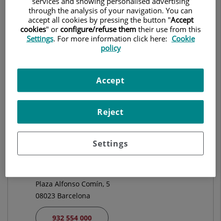
services and showing personalised advertising
through the analysis of your navigation. You can
GINECOLOGÍA Y OBSTETRICIA
accept all cookies by pressing the button "
Accept
cookies
" or
configure/refuse them
their use from this
Settings
. For more information click here:
Cookie
Pedir cita
policy
Accept
Centro Médico Teknon
C/ Vilana, 12
Reject
08022 Barcelona
932 906 200
Settings
Hospital Universitari Quirónsalud Barcelona
Plaza Alfonso Comín, 5
08023 Barcelona
932 554 000