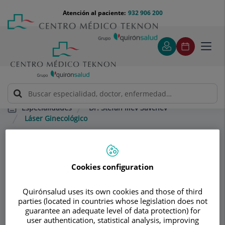
Saltar al contenido
Saltar
Menú
Atención al paciente:
932 906 200
Select
al
teléfono
de
contenido
cabecera
idiom
Toggl
navig
Dr. Stefan Iliev Savchev
Especialidades
Láser Ginecológico
Consultorio
Cookies configuration
Dr. Stefan Iliev
DS
Quirónsalud uses its own cookies and those of third
Savchev
parties (located in countries whose legislation does not
guarantee an adequate level of data protection) for
GINECOLOGÍA Y OBSTETRICIA
user authentication, statistical analysis, improving