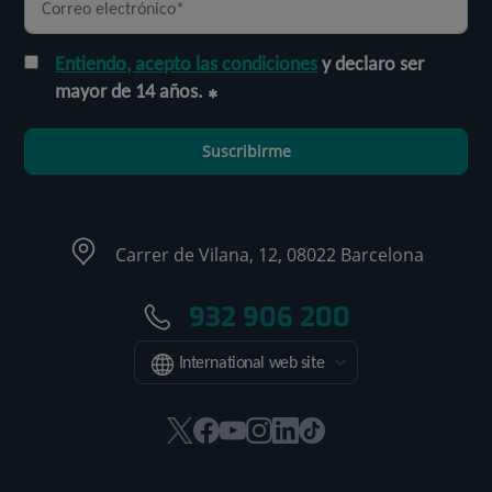
Entiendo, acepto las condiciones
y declaro ser
mayor de 14 años.
Suscribirme
Carrer de Vilana, 12, 08022 Barcelona
932 906 200
International web site
Este
Este
Este
Este
Este
Enlace
enlace
enlace
enlace
enlace
enlace
a
se
se
se
se
se
una