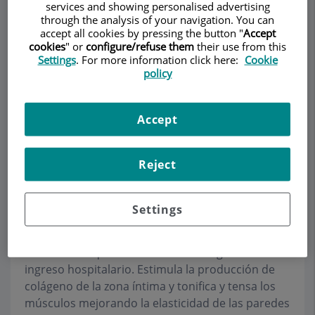
services and showing personalised advertising
through the analysis of your navigation. You can
accept all cookies by pressing the button "
Accept
cookies
" or
configure/refuse them
their use from this
Pedir cita
Settings
. For more information click here:
Cookie
policy
Descripción
Servicios
Equipo
Contacto
Datos de interés
Accept
Horario
Reject
Láser Ginecológico
Settings
El láser intravaginal consiste en una técnica
ambulatoria que no necesita de cirugía ni de
ingreso hospitalario. Estimula la producción de
colágeno de la zona íntima y tonifica y tensa los
músculos mejorando la elasticidad de las paredes