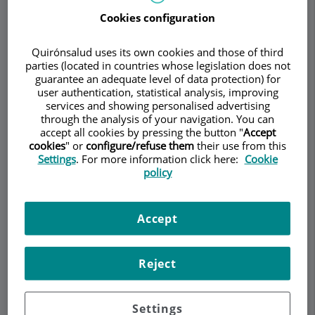
Cookies configuration
Quirónsalud uses its own cookies and those of third
Pedir cita
parties (located in countries whose legislation does not
guarantee an adequate level of data protection) for
user authentication, statistical analysis, improving
Descripción
Servicios
Equipo
Contacto
Datos de interés
services and showing personalised advertising
through the analysis of your navigation. You can
accept all cookies by pressing the button "
Accept
Horario
cookies
" or
configure/refuse them
their use from this
Settings
. For more information click here:
Cookie
policy
Colposcopia
Accept
¿Qué es la colposcopia?
Reject
La
colposcopia
es el examen del cuello del útero
consistente en la visualización a través de una
lente de aumento. Con la lente se logra ampliar la
Settings