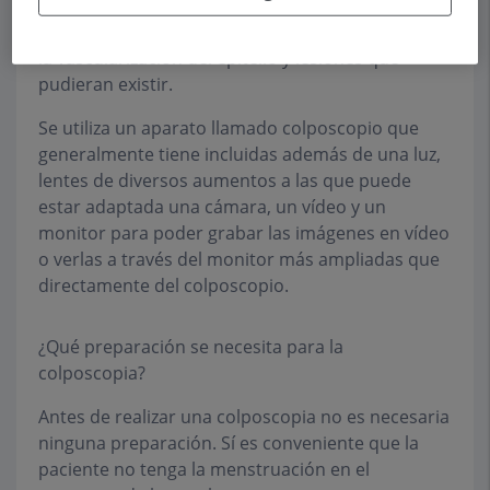
imagen que se obtiene del cuello del útero para
poder estudiar bien el tipo de epitelio que tiene,
la vascularización del epitelio y lesiones que
pudieran existir.
Se utiliza un aparato llamado colposcopio que
generalmente tiene incluidas además de una luz,
lentes de diversos aumentos a las que puede
estar adaptada una cámara, un vídeo y un
monitor para poder grabar las imágenes en vídeo
o verlas a través del monitor más ampliadas que
directamente del colposcopio.
¿Qué preparación se necesita para la
colposcopia?
Antes de realizar una colposcopia no es necesaria
ninguna preparación. Sí es conveniente que la
paciente no tenga la menstruación en el