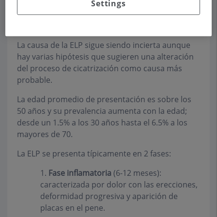
placas fibrosas en la albugínea de los cuerpos
Settings
cavernosos provocando incurvación,
acortamiento o adelgazamiento peneano.
La causa de la ELP sigue siendo incierta aunque
hay varias hipótesis que sugieren una alteración
del proceso de cicatrización como causa más
probable.
La edad promedio de presentación es sobre los
50 años y su prevalencia aumenta con la edad;
desde un 1.5% a los 30 años hasta el 6.5% a los
mayores de 70.
La ELP se presenta típicamente en 2 fases:
1.
Fase inflamatoria
(6-12 meses):
caracterizada por dolor con las erecciones,
deformidad progresiva y aparición de
placas en el pene.