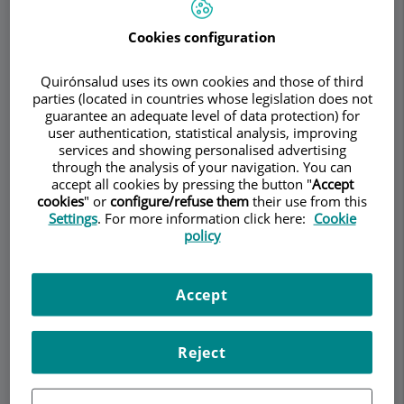
Torremadé Barreda
UROLOGÍA
ANDROLOGÍA
Cookies configuration
Quirónsalud uses its own cookies and those of third
Pedir cita
parties (located in countries whose legislation does not
guarantee an adequate level of data protection) for
user authentication, statistical analysis, improving
Descripción
Servicios
Equipo
Contacto
Datos de interés
services and showing personalised advertising
through the analysis of your navigation. You can
accept all cookies by pressing the button "
Accept
Horario
cookies
" or
configure/refuse them
their use from this
Settings
. For more information click here:
Cookie
policy
Unidad de Peyronie –
Accept
Curvatura de pene
La enfermedad de Peyronie (ELP) es una
Reject
enfermedad benigna del pene de origen
inflamatorio caracterizada por la formación de