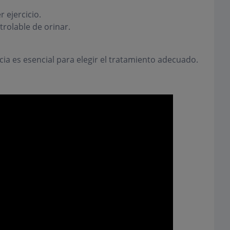
r ejercicio.
rolable de orinar.
cia es esencial para elegir el tratamiento adecuado.