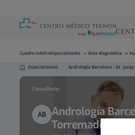
Saltar al contenido
Saltar
Menú
al
teléfono
contenido
cabecera
menuPrincipal
Cuadro médico
Especialidades
Área diagnóstica
Nu
Andrología Barcelona - Dr. Jose
Especialidades
Consultorio
Andrología Barcel
AB
Torremadé Barre