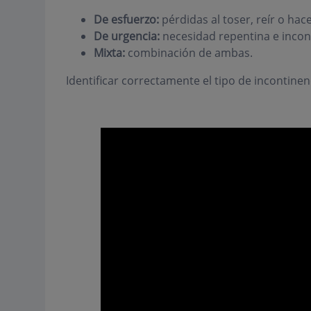
De esfuerzo:
pérdidas al toser, reír o hace
De urgencia:
necesidad repentina e incont
Mixta:
combinación de ambas.
Identificar correctamente el tipo de incontinen