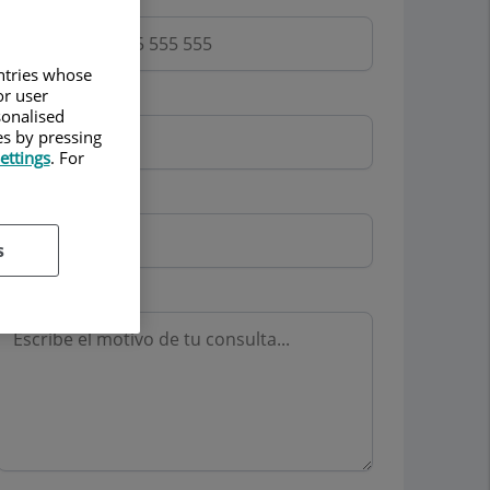
untries whose
or user
Email
sonalised
es by pressing
ettings
. For
Mutua
s
Motivo consulta