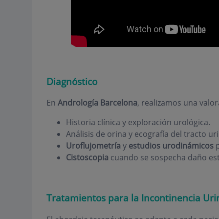
Diagnóstico
En
Andrología Barcelona
, realizamos una valo
Historia clínica y exploración urológica.
Análisis de orina y ecografía del tracto uri
Uroflujometría
y
estudios urodinámicos
p
Cistoscopia
cuando se sospecha daño estru
Tratamientos para la Incontinencia Uri