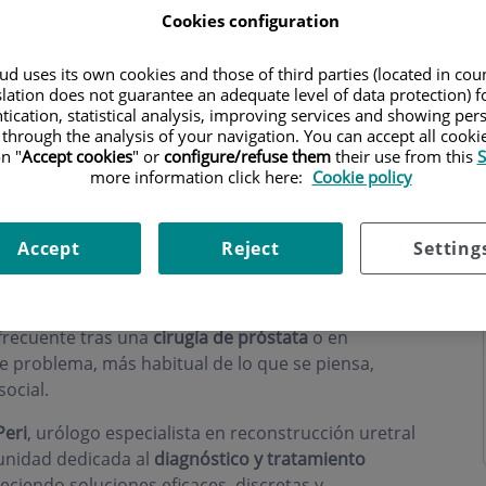
Cookies configuration
d uses its own cookies and those of third parties (located in co
slation does not guarantee an adequate level of data protection) f
tication, statistical analysis, improving services and showing per
 through the analysis of your navigation. You can accept all cooki
s
Horario
n "
Accept cookies
" or
configure/refuse them
their use from this
S
more information click here:
Cookie policy
rinaria Masculina
Accept
Reject
Setting
da involuntaria de orina que puede afectar a
frecuente tras una
cirugía de próstata
o en
 problema, más habitual de lo que se piensa,
ocial.
Peri
, urólogo especialista en reconstrucción uretral
 unidad dedicada al
diagnóstico y tratamiento
reciendo soluciones eficaces, discretas y