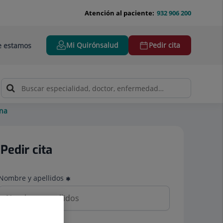
Atención al paciente:
932 906 200
Mi Quirónsalud
Pedir cita
 estamos
ina
Pedir cita
Nombre y apellidos
Teléfono