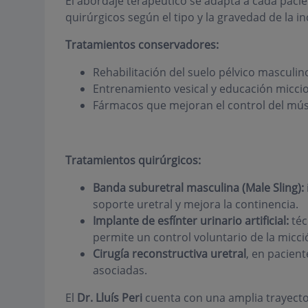
El abordaje terapéutico se adapta a cada pac
quirúrgicos según el tipo y la gravedad de la i
Tratamientos conservadores:
Rehabilitación del suelo pélvico masculino
Entrenamiento vesical y educación miccio
Fármacos que mejoran el control del múscu
Tratamientos quirúrgicos:
Banda suburetral masculina (Male Sling):
soporte uretral y mejora la continencia.
Implante de esfínter urinario artificial:
téc
permite un control voluntario de la micci
Cirugía reconstructiva uretral
, en pacien
asociadas.
El
Dr. Lluís Peri
cuenta con una amplia trayect