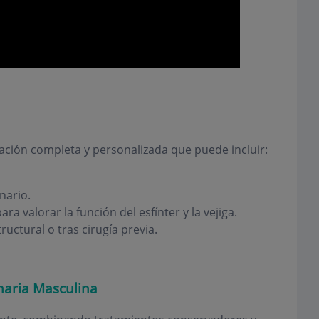
ración completa y personalizada que puede incluir:
nario.
ara valorar la función del esfínter y la vejiga.
ctural o tras cirugía previa.
naria Masculina