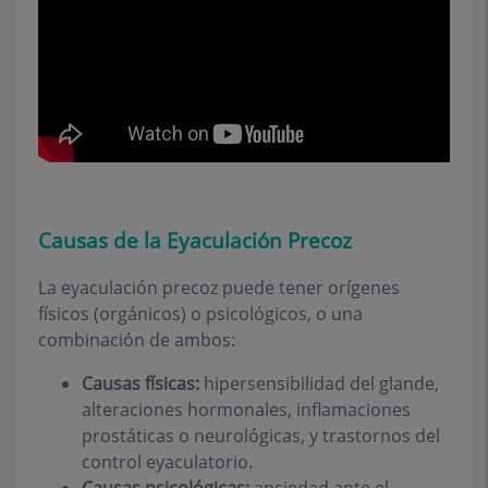
Causas de la Eyaculación Precoz
La eyaculación precoz puede tener orígenes
físicos (orgánicos) o psicológicos, o una
combinación de ambos:
Causas físicas:
hipersensibilidad del glande,
alteraciones hormonales, inflamaciones
prostáticas o neurológicas, y trastornos del
control eyaculatorio.
Causas psicológicas:
ansiedad ante el