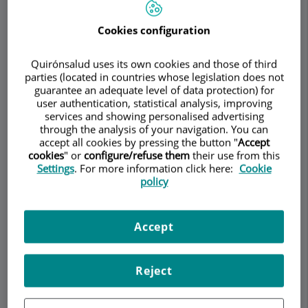
Torremadé Barreda
UROLOGÍA
ANDROLOGÍA
Cookies configuration
Quirónsalud uses its own cookies and those of third
Pedir cita
parties (located in countries whose legislation does not
guarantee an adequate level of data protection) for
user authentication, statistical analysis, improving
Descripción
Servicios
Equipo
Contacto
Datos de interés
services and showing personalised advertising
through the analysis of your navigation. You can
accept all cookies by pressing the button "
Accept
Horario
cookies
" or
configure/refuse them
their use from this
Settings
. For more information click here:
Cookie
policy
Unidad de Eyaculación
Precoz
Accept
La
eyaculación precoz
es
Reject
una de las disfunciones
sexuales masculinas más