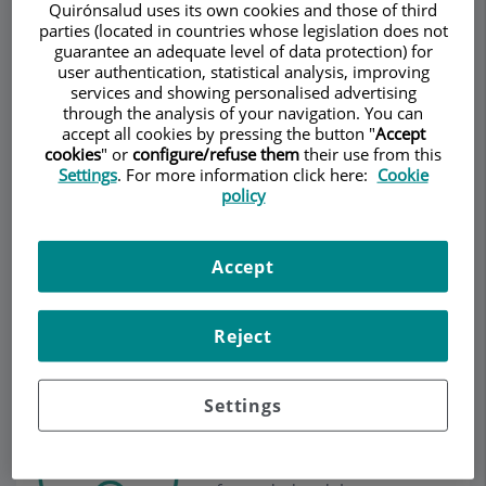
Torremadé Barreda
Quirónsalud uses its own cookies and those of third
parties (located in countries whose legislation does not
UROLOGÍA
ANDROLOGÍA
guarantee an adequate level of data protection) for
user authentication, statistical analysis, improving
services and showing personalised advertising
Pedir cita
through the analysis of your navigation. You can
accept all cookies by pressing the button "
Accept
cookies
" or
configure/refuse them
their use from this
Descripción
Servicios
Equipo
Contacto
Datos de interés
Settings
. For more information click here:
Cookie
policy
Horario
Accept
Unidad de Urología
Reject
Pediátrica
Settings
La
urología pediátrica
se
encarga del diagnóstico y
tratamiento de las