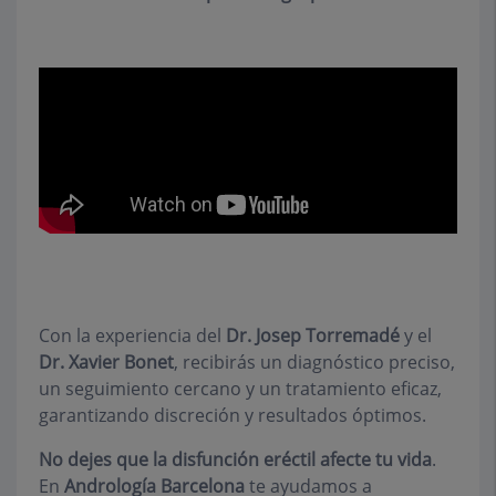
Con la experiencia del
Dr. Josep Torremadé
y el
Dr. Xavier Bonet
, recibirás un diagnóstico preciso,
un seguimiento cercano y un tratamiento eficaz,
garantizando discreción y resultados óptimos.
No dejes que la disfunción eréctil afecte tu vida
.
En
Andrología Barcelona
te ayudamos a