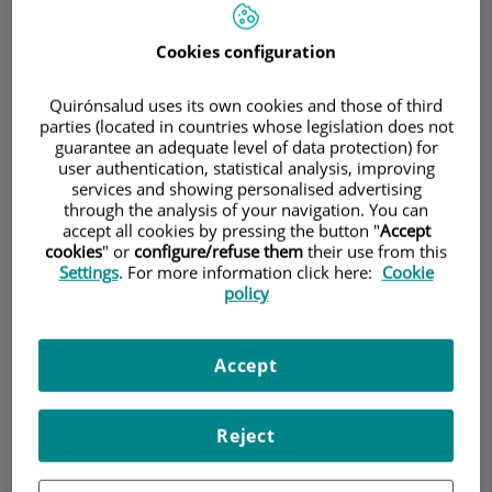
Torremadé Barreda
UROLOGÍA
ANDROLOGÍA
Cookies configuration
Quirónsalud uses its own cookies and those of third
Pedir cita
parties (located in countries whose legislation does not
guarantee an adequate level of data protection) for
user authentication, statistical analysis, improving
Descripción
Servicios
Equipo
Contacto
Datos de interés
services and showing personalised advertising
through the analysis of your navigation. You can
accept all cookies by pressing the button "
Accept
Horario
cookies
" or
configure/refuse them
their use from this
Settings
. For more information click here:
Cookie
policy
¿Es muy común la
Impotencia o Disfunción
Accept
Eréctil?
Reject
Si tienes dificultades para
lograr o mantener una