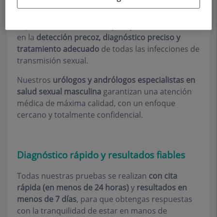
sin presentar síntomas evidentes. En
Andrología
Barcelona – Teknon
, ofrecemos un servicio
especializado,
discreto, rápido y fiable
, centrado
en la
detección precoz, diagnóstico preciso y
tratamiento adecuado
de todas las infecciones de
transmisión sexual.
Nuestros
urólogos y andrólogos especialistas en
salud sexual masculina
garantizan una atención
médica de máxima calidad, con un enfoque
cercano y totalmente confidencial.
Diagnóstico rápido y resultados fiables
Todas nuestras pruebas se realizan
con cita
rápida (en menos de 24 horas)
y
resultados en
menos de 7 días
, para que obtengas respuestas
con la tranquilidad de estar en manos de