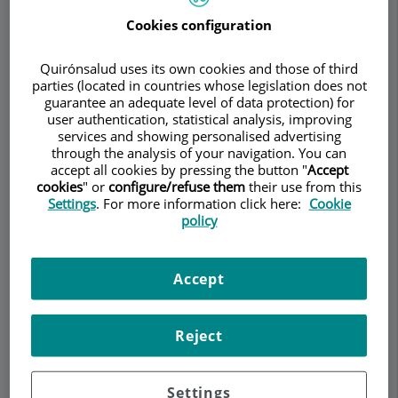
Torremadé Barreda
Cookies configuration
UROLOGÍA
ANDROLOGÍA
Quirónsalud uses its own cookies and those of third
parties (located in countries whose legislation does not
Pedir cita
guarantee an adequate level of data protection) for
user authentication, statistical analysis, improving
services and showing personalised advertising
Descripción
Servicios
Equipo
Contacto
Datos de interés
through the analysis of your navigation. You can
accept all cookies by pressing the button "
Accept
cookies
" or
configure/refuse them
their use from this
Horario
Settings
. For more information click here:
Cookie
policy
Unidad de Enfermedades de
Accept
Transmisión Sexual (ETS)
Reject
Las
enfermedades de transmisión sexual (ETS)
son una realidad frecuente que puede afectar
tanto a hombres como a mujeres, muchas veces
Settings