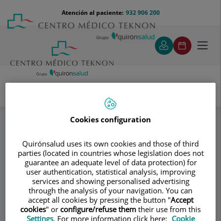
Saltar al contenido
Saltar
Menú
Atención al paciente:
932 906 200
Select
al
teléfono
de
contenido
cabecera
idiom
Toggl
navig
Especialidades
Andrología Barcelona - Dr. Josep Torremadé Barreda
Cookies configuration
Noticias en Prensa
Quirónsalud uses its own cookies and those of third
parties (located in countries whose legislation does not
Consultorio
guarantee an adequate level of data protection) for
user authentication, statistical analysis, improving
Andrología
services and showing personalised advertising
AB
through the analysis of your navigation. You can
Barcelona - Dr. Josep
accept all cookies by pressing the button "
Accept
cookies
" or
configure/refuse them
their use from this
Settings
. For more information click here:
Cookie