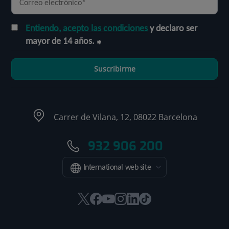
Entiendo, acepto las condiciones
y declaro ser
mayor de 14 años.
Suscribirme
Carrer de Vilana, 12, 08022 Barcelona
932 906 200
International web site
Este
Este
Este
Este
Este
Enlace
enlace
enlace
enlace
enlace
enlace
a
se
se
se
se
se
una