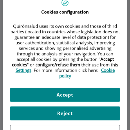
Torremadé Barreda
UROLOGY
ANDROLOGY
Cookies configuration
Quirónsalud uses its own cookies and those of third
Make an appointment
parties (located in countries whose legislation does not
guarantee an adequate level of data protection) for
user authentication, statistical analysis, improving
Description
Services
Team
Contact
Relevant details
services and showing personalised advertising
through the analysis of your navigation. You can
accept all cookies by pressing the button "
Accept
Opening hours
cookies
" or
configure/refuse them
their use from this
Settings
. For more information click here:
Cookie
policy
Unidad de Eyaculación
Accept
Precoz
La
eyaculación precoz
es
Reject
una de las disfunciones
sexuales masculinas más