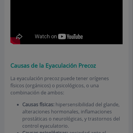
Causas de la Eyaculación Precoz
La eyaculación precoz puede tener orígenes
físicos (orgánicos) o psicológicos, o una
combinación de ambos:
Causas físicas:
hipersensibilidad del glande,
alteraciones hormonales, inflamaciones
prostáticas o neurológicas, y trastornos del
control eyaculatorio.
Causas psicológicas:
ansiedad ante el