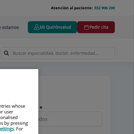
Atención al paciente:
932 906 200
Mi Quirónsalud
Pedir cita
 estamos
Pedir cita
untries whose
Nombre y apellidos
or user
sonalised
es by pressing
ettings
. For
Teléfono