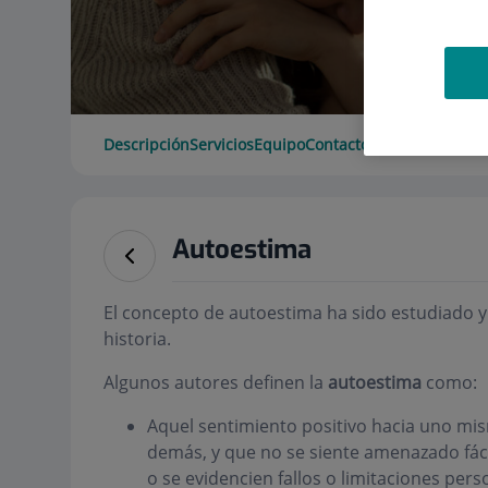
Descripción
Servicios
Equipo
Contacto
Datos de interé
Autoestima
El concepto de autoestima ha sido estudiado y d
historia.
Algunos autores definen la
autoestima
como:
Aquel sentimiento positivo hacia uno mis
demás, y que no se siente amenazado fác
o se evidencien fallos o limitaciones pers