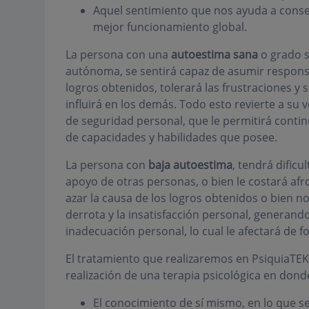
Aquel sentimiento que nos ayuda a conse
mejor funcionamiento global.
La persona con una
autoestima sana
o grado s
autónoma, se sentirá capaz de asumir responsab
logros obtenidos, tolerará las frustraciones y 
influirá en los demás. Todo esto revierte a su v
de seguridad personal, que le permitirá contin
de capacidades y habilidades que posee.
La persona con
baja autoestima
, tendrá dificu
apoyo de otras personas, o bien le costará afron
azar la causa de los logros obtenidos o bien no
derrota y la insatisfacción personal, generando
inadecuación personal, lo cual le afectará de f
El tratamiento que realizaremos en PsiquiaTEK 
realización de una terapia psicológica en donde
El conocimiento de sí mismo, en lo que s