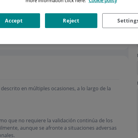
more information click here:
Cookie policy
Accept
Reject
Setting
s
Horario
escrito en múltiples ocasiones, a lo largo de la
mo que no requiere la validación continúa de los
ilmente, aunque se afronte a situaciones adversas
onales.