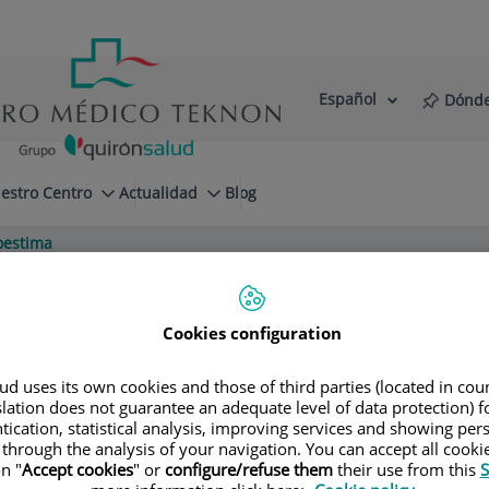
Español
Dónde
Selector
Idioma
de
Activo
idioma
estro Centro
Actualidad
Blog
oestima
Cookies configuration
d uses its own cookies and those of third parties (located in co
slation does not guarantee an adequate level of data protection) f
tication, statistical analysis, improving services and showing per
ÍA ADULTOS
PSIQUIATRÍA INFANTIL Y ADOLESCENTE
 through the analysis of your navigation. You can accept all cooki
n "
Accept cookies
" or
configure/refuse them
their use from this
S