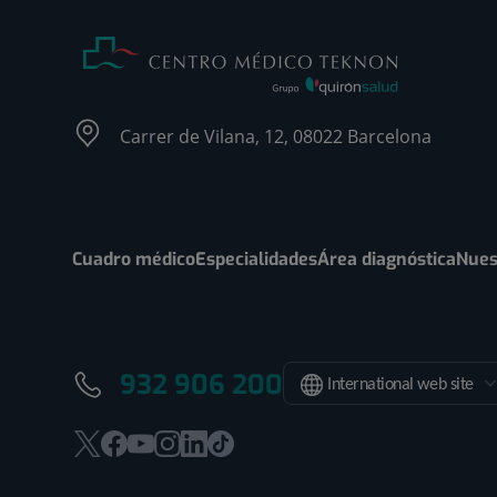
Carrer de Vilana, 12, 08022 Barcelona
Cuadro médico
Especialidades
Área diagnóstica
Nues
932 906 200
International web site
Este
Este
Este
Este
Este
Enlace
enlace
enlace
enlace
enlace
enlace
a