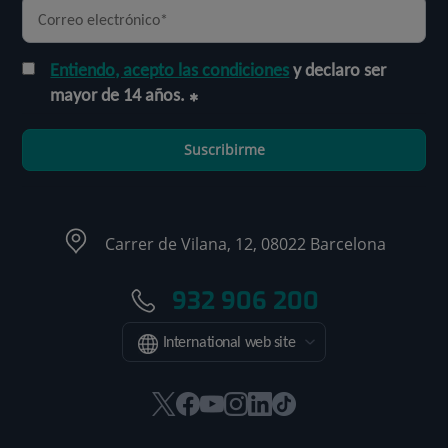
Entiendo, acepto las condiciones
y declaro ser
mayor de 14 años.
Suscribirme
Carrer de Vilana, 12, 08022 Barcelona
932 906 200
International web site
Este
Este
Este
Este
Este
Enlace
enlace
enlace
enlace
enlace
enlace
a