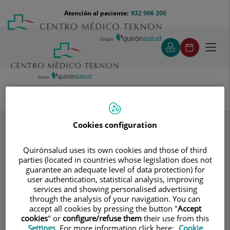
Saltar al contenido
Saltar
Menú
Atención al paciente:
932 906 200
Select
al
teléfono
de
contenido
cabecera
idiom
Toggl
navig
PsiquiaTEK
Sesiones Online
Especialidades
Cookies configuration
Consultorio
Quirónsalud uses its own cookies and those of third
parties (located in countries whose legislation does not
PsiquiaTEK
guarantee an adequate level of data protection) for
user authentication, statistical analysis, improving
services and showing personalised advertising
PSICOLOGÍA CLÍNICA ADULTOS
through the analysis of your navigation. You can
PSIQUIATRÍA ADULTOS
accept all cookies by pressing the button "
Accept
PSIQUIATRÍA INFANTIL Y ADOLESCENTE
cookies
" or
configure/refuse them
their use from this
Settings
. For more information click here:
Cookie