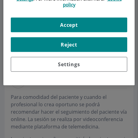
policy
Pedir cita
Accept
Descripción
Servicios
Equipo
Contacto
Datos de interés
Reject
Horario
Settings
Sesiones Online
Para comodidad del paciente y cuando el
profesional lo crea oportuno se podrá
recomendar hacer el seguimiento del paciente vía
online. La sesión se realiza por videoconferencia
mediante plataforma de telemedicina.