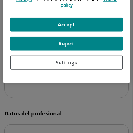
PSIQUIATRÍA
policy
Pedir cita
Accept
Reject
Centro Médico Teknon
C/ Vilana, 12
Settings
08022 Barcelona
932 906 200
Datos del profesional