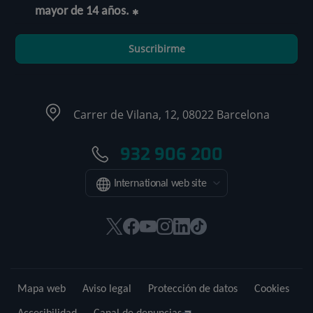
mayor de 14 años.
Suscribirme
Carrer de Vilana, 12, 08022 Barcelona
932 906 200
International web site
Este
Este
Este
Este
Este
Enlace
enlace
enlace
enlace
enlace
enlace
a
se
se
se
se
se
una
abrirá
abrirá
abrirá
abrirá
abrirá
aplicación
Mapa web
Aviso legal
Protección de datos
Cookies
en
en
en
en
en
externa.
una
una
una
una
una
Accesibilidad
Canal de denuncias