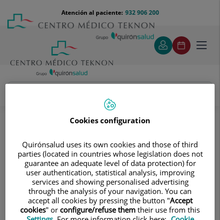
Saltar al contenido
Saltar
Menú
Atención al paciente:
932 906 200
Select
al
teléfono
de
contenido
cabecera
idiom
Toggl
navig
Elvira Cristina Herreria Martínez
Cuadro médico
Cookies configuration
Quirónsalud uses its own cookies and those of third
parties (located in countries whose legislation does not
guarantee an adequate level of data protection) for
user authentication, statistical analysis, improving
services and showing personalised advertising
Elvira Cristina
Herreria Martínez
through the analysis of your navigation. You can
accept all cookies by pressing the button "
Accept
FACULTATIVO ESPECIALISTA PSIQUIATRÍA
cookies
" or
configure/refuse them
their use from this
Settings
. For more information click here:
Cookie