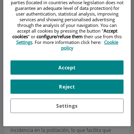
parties (located in countries whose legislation does not
guarantee an adequate level of data protection) for
user authentication, statistical analysis, improving
Pedir cita
services and showing personalised advertising
through the analysis of your navigation. You can
accept all cookies by pressing the button "
Accept
Descripción
Servicios
Equipo
Contacto
Datos de interés
cookies
" or
configure/refuse them
their use from this
Settings
. For more information click here:
Cookie
policy
Horario
Accept
Psicooncología
Reject
Cuando una persona recibe un diagnóstico de
cáncer, se encuentra en una situación totalmente
Settings
nueva, inesperada, que provoca un grado
importante de incertidumbre sobre el futuro.
Desgraciadamente, el cáncer tiene una gran
incidencia en la población, lo que facilita que