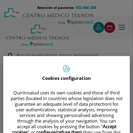
Saltar al contenido
Saltar
Menú
Atención al paciente:
932 906 200
Select
al
teléfono
de
contenido
cabecera
idiom
Toggl
navig
PsiquiaTEK
Psicoterapia
Especialidades
Cookies configuration
Consultorio
Quirónsalud uses its own cookies and those of third
PsiquiaTEK
parties (located in countries whose legislation does not
guarantee an adequate level of data protection) for
PSICOLOGÍA CLÍNICA ADULTOS
user authentication, statistical analysis, improving
services and showing personalised advertising
PSIQUIATRÍA ADULTOS
through the analysis of your navigation. You can
PSIQUIATRÍA INFANTIL Y ADOLESCENTE
accept all cookies by pressing the button "
Accept
cookies
" or
configure/refuse them
their use from this