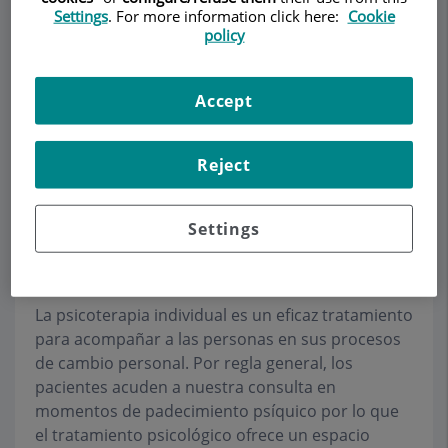
Settings
. For more information click here:
Cookie
policy
Pedir cita
Accept
Descripción
Servicios
Equipo
Contacto
Datos de interés
Reject
Horario
Settings
Psicoterapia
La psicoterapia individual es un eficaz tratamiento
para acompañar a las personas en sus procesos
de cambio personal. Por regla general, los
pacientes acuden a nuestra consulta en
momentos de padecimiento psíquico por lo que
el tratamiento psicológico ofrece un espacio