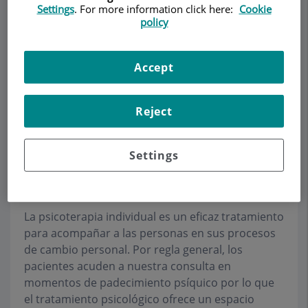
Settings
. For more information click here:
Cookie
policy
Make an appointment
Accept
Description
Services
Team
Contact
Relevant details
Reject
Opening hours
Settings
Psicoterapia
La psicoterapia individual es un eficaz tratamiento
para acompañar a las personas en sus procesos
de cambio personal. Por regla general, los
pacientes acuden a nuestra consulta en
momentos de padecimiento psíquico por lo que
el tratamiento psicológico ofrece un espacio