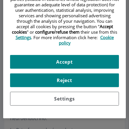
guarantee an adequate level of data protection) for
user authentication, statistical analysis, improving
services and showing personalised advertising
Make an appointment
through the analysis of your navigation. You can
accept all cookies by pressing the button "
Accept
cookies
" or
configure/refuse them
their use from this
Description
Services
Team
Contact
Relevant details
Settings
. For more information click here:
Cookie
policy
Opening hours
Accept
Psicofarmacología
Reject
La Psicofarmacología se define como la disciplina
científica que se centra en el aquellos fármacos
Settings
que modifican el comportamiento y la función
mental, a través de su acción sobre el sistema
neuroendocrino.