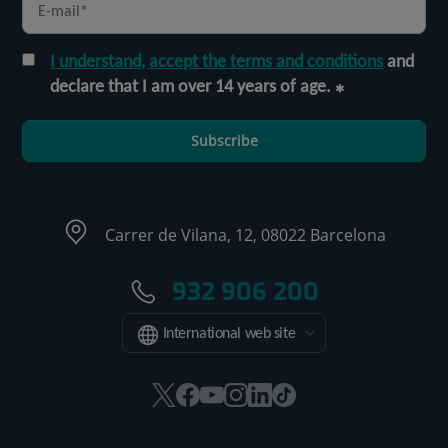
I understand, accept the terms and conditions
and
declare that I am over 14 years of age.
Subscribe
Carrer de Vilana, 12, 08022 Barcelona
932 906 200
International web site
This
This
This
This
This
Link
link
link
link
link
link
to
will
will
will
will
will
external