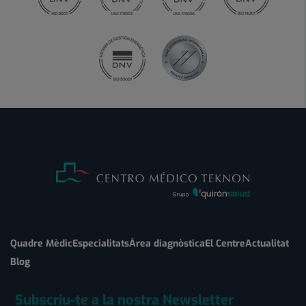
Quadre Mèdic
Especialitats
Àrea diagnòstica
El Centre
Actualitat
Blog
Subscriu-te a la nostra Newsletter