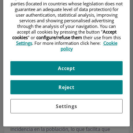
parties (located in countries whose legislation does not
guarantee an adequate level of data protection) for
user authentication, statistical analysis, improving
Demanar Cita
services and showing personalised advertising
through the analysis of your navigation. You can
accept all cookies by pressing the button "
Accept
Descripció
Serveis
Equip
Contacte
Dades d'interès
cookies
" or
configure/refuse them
their use from this
Settings
. For more information click here:
Cookie
policy
Horari
Accept
Psicooncología
Reject
Cuando una persona recibe un diagnóstico de
cáncer, se encuentra en una situación totalmente
Settings
nueva, inesperada, que provoca un grado
importante de incertidumbre sobre el futuro.
Desgraciadamente, el cáncer tiene una gran
incidencia en la población, lo que facilita que