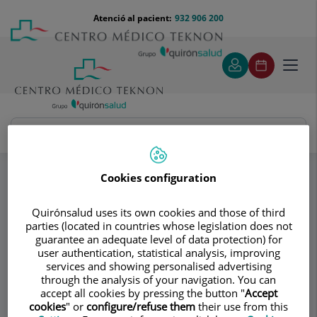
Saltar al contingut
Saltar
Menú
Atenció al pacient:
932 906 200
Select
al
teléfono
d'idi
contingut
cabecera
Toggl
navig
PsiquiaTEK
Counseling
Especialitats
Cookies configuration
Consultori
Quirónsalud uses its own cookies and those of third
parties (located in countries whose legislation does not
PsiquiaTEK
guarantee an adequate level of data protection) for
user authentication, statistical analysis, improving
PSICOLOGIA CLÍNICA ADULTS
services and showing personalised advertising
PSIQUIATRIA ADULTS
through the analysis of your navigation. You can
PSIQUIATRIA INFANTIL I ADOLESCENT
accept all cookies by pressing the button "
Accept
cookies
" or
configure/refuse them
their use from this