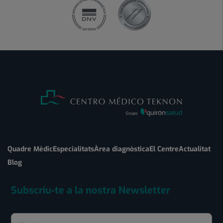
Quadre Mèdic
Especialitats
Àrea diagnòstica
El Centre
Actualitat
Blog
Subscriu-te a la nostra Newsletter