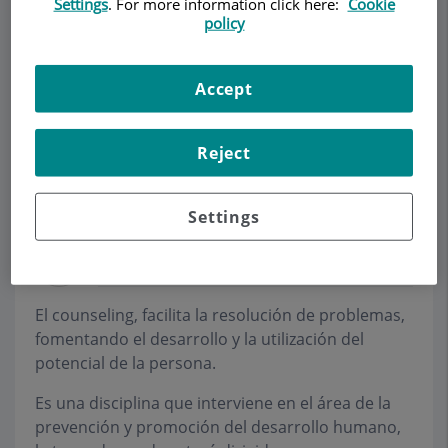
Settings
. For more information click here:
Cookie
policy
Demanar Cita
Accept
Descripció
Serveis
Equip
Contacte
Dades d'interès
Reject
Horari
Settings
Counseling
El counseling, facilita la resolución de problemas,
fomentando el desarrollo y la utilización del
potencial de la persona.
Es una disciplina que interviene en el área de la
prevención y promoción del desarrollo humano,