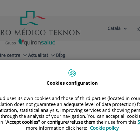
Català
Selector
Llenguatge
d'idioma
Actiu
tre centre
Actualitat
Blog
italarias
Cookies configuration
d uses its own cookies and those of third parties (located in co
slation does not guarantee an adequate level of data protection) f
tication, statistical analysis, improving services and showing per
 through the analysis of your navigation. You can accept all cooki
n "
Accept cookies
" or
configure/refuse them
their use from this
S
A ADULTS
PSIQUIATRIA INFANTIL I ADOLESCENT
more information click here:
Cookie policy