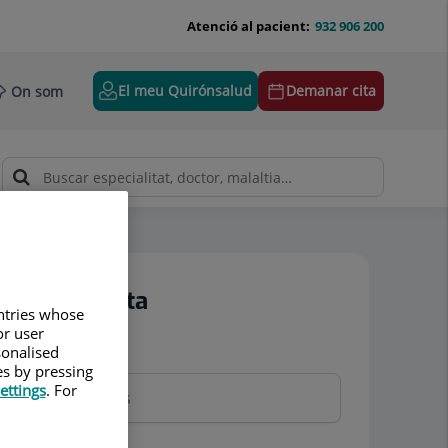
Atenció al pacient:
932 906 200
El meu Quirónsalud
Demanar cita
On som
Demanar cita
untries whose
or user
sonalised
Nom i cognoms
es by pressing
ettings
. For
Telèfon