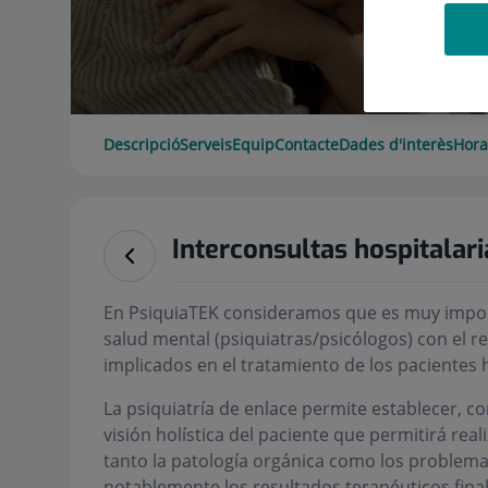
Descripció
Serveis
Equip
Contacte
Dades d'interès
Hora
Interconsultas hospitalari
En PsiquiaTEK consideramos que es muy import
salud mental (psiquiatras/psicólogos) con el re
implicados en el tratamiento de los pacientes 
La psiquiatría de enlace permite establecer, c
visión holística del paciente que permitirá rea
tanto la patología orgánica como los problem
notablemente los resultados terapéuticos final