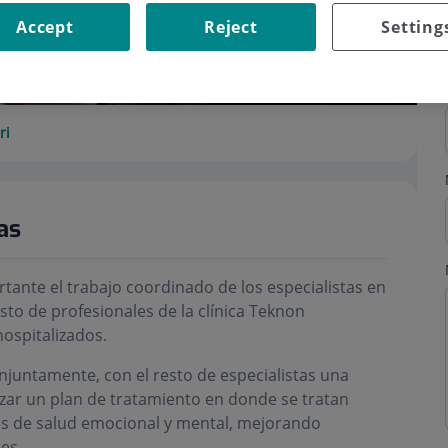
Accept
Reject
Setting
ri
as
ante el trabajo coordinado de los especialistas en
sto de profesionales de la clínica Teknon
hospitalizados.
onjuntamente, con el resto de especialistas una
lizar un plan de tratamiento en donde se tratan
as de salud emocional y mental, mejorando
es.