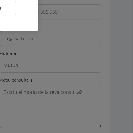
s
Email
Mutua
Motiu consulta