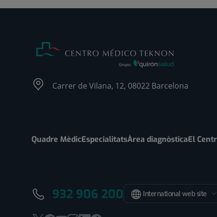
Carrer de Vilana, 12, 08022 Barcelona
Quadre Mèdic
Especialitats
Àrea diagnòstica
El Cent
932 906 200
International web site