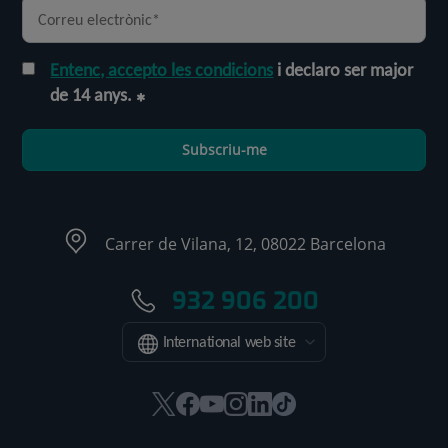
Entenc, accepto les condicions
i declaro ser major
de 14 anys.
Subscriu-me
Carrer de Vilana, 12, 08022 Barcelona
932 906 200
International web site
Aquest
Aquest
Aquest
Aquest
Aquest
Enllaç
enllaç
enllaç
enllaç
enllaç
enllaç
a