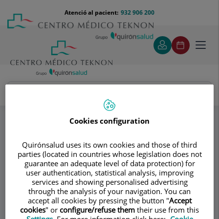
Saltar al contingut
Saltar
Menú
Atenció al pacient:
932 906 200
Select
al
teléfono
d'idi
contingut
cabecera
Toggl
navig
PsiquiaTEK
Sesiones Online
Especialitats
Cookies configuration
Consultori
Quirónsalud uses its own cookies and those of third
parties (located in countries whose legislation does not
PsiquiaTEK
guarantee an adequate level of data protection) for
user authentication, statistical analysis, improving
PSICOLOGIA CLÍNICA ADULTS
services and showing personalised advertising
PSIQUIATRIA ADULTS
through the analysis of your navigation. You can
PSIQUIATRIA INFANTIL I ADOLESCENT
accept all cookies by pressing the button "
Accept
cookies
" or
configure/refuse them
their use from this
Settings
. For more information click here:
Cookie