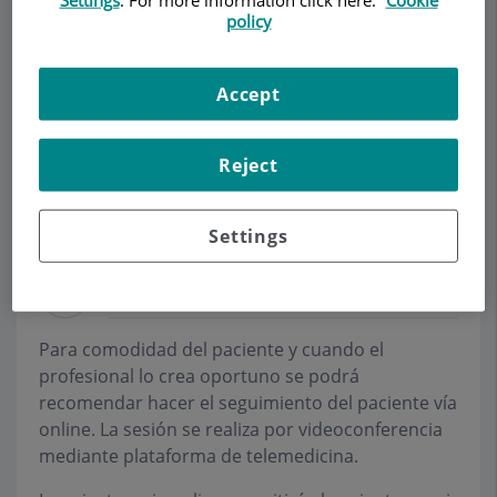
policy
Demanar Cita
Accept
Descripció
Serveis
Equip
Contacte
Dades d'interès
Reject
Horari
Settings
Sesiones Online
Para comodidad del paciente y cuando el
profesional lo crea oportuno se podrá
recomendar hacer el seguimiento del paciente vía
online. La sesión se realiza por videoconferencia
mediante plataforma de telemedicina.