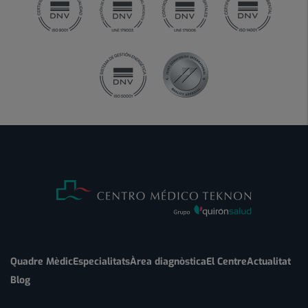
Quadre Mèdic
Especialitats
Àrea diagnòstica
El Centre
Actualitat
Blog