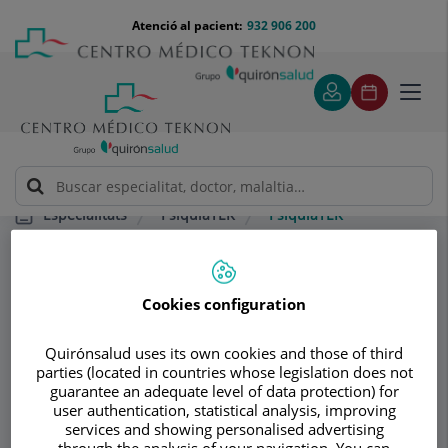
Saltar al contingut
Saltar
Menú
Atenció al pacient:
932 906 200
Select
al
teléfono
d'idi
contingut
cabecera
Toggl
navig
PsiquiaTEK
PsiquiaTEK
Especialitats
Consultori
Cookies configuration
PsiquiaTEK
Quirónsalud uses its own cookies and those of third
PSICOLOGIA CLÍNICA ADULTS
parties (located in countries whose legislation does not
PSIQUIATRIA ADULTS
guarantee an adequate level of data protection) for
PSIQUIATRIA INFANTIL I ADOLESCENT
user authentication, statistical analysis, improving
services and showing personalised advertising