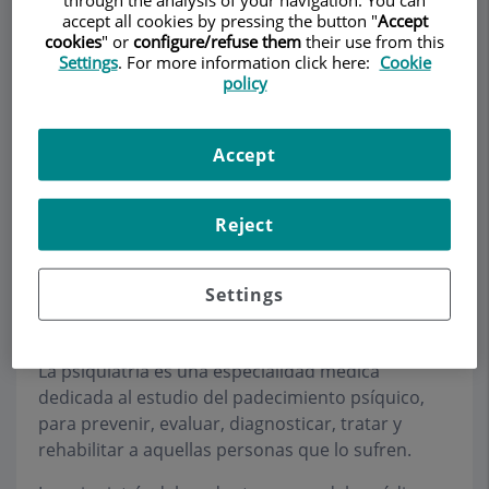
through the analysis of your navigation. You can
accept all cookies by pressing the button "
Accept
cookies
" or
configure/refuse them
their use from this
Settings
. For more information click here:
Cookie
Demanar Cita
policy
Descripció
Serveis
Equip
Contacte
Dades d'interès
Accept
Horari
Reject
PsiquiaTEK
Settings
NUESTRA VISIÓN DE LA PSIQUIATRÍA
La psiquiatría es una especialidad médica
dedicada al estudio del padecimiento psíquico,
para prevenir, evaluar, diagnosticar, tratar y
rehabilitar a aquellas personas que lo sufren.