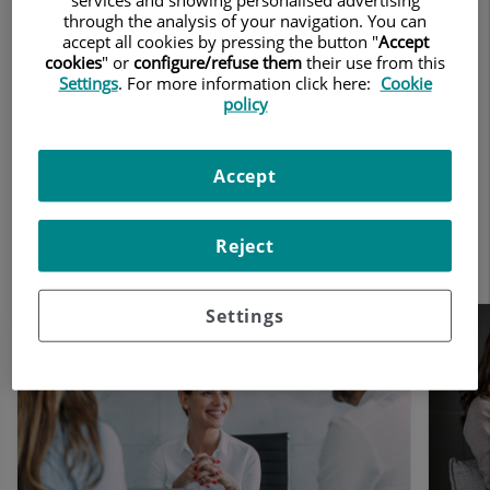
through the analysis of your navigation. You can
Unitat de Reproducció Assistida
accept all cookies by pressing the button "
Accept
cookies
" or
configure/refuse them
their use from this
Tractaments i especialitats
Settings
. For more information click here:
Cookie
policy
Al Centre Mèdic Teknon comptem amb
diversos tipus de tractaments i estudis de
Accept
reproducció assistida perquè tinguis la
possibilitat de seguir el que més s'adeqüi
Reject
a les teves necessitats.
Nombre
Settings
de
controls
lliscants:
19