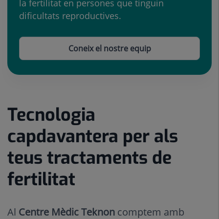
la fertilitat en persones que tinguin
dificultats reproductives.
Coneix el nostre equip
Tecnologia
Nombre
Control
de
lliscant
capdavantera per als
controls
1
lliscants:
de
teus tractaments de
5
5
fertilitat
Al
Centre Mèdic Teknon
comptem amb