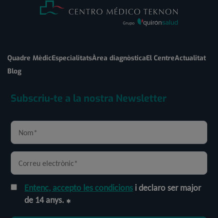
Quadre Mèdic
Especialitats
Àrea diagnòstica
El Centre
Actualitat
Blog
Subscriu-te a la nostra Newsletter
Entenc, accepto les condicions
i declaro ser major
de 14 anys.