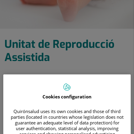
Unitat de Reproducció
Assistida
Tota la nostra experiència i tecnologia
perquè aconsegueixisel que tant desitges
Cookies configuration
Veure tractaments
Quirónsalud uses its own cookies and those of third
parties (located in countries whose legislation does not
Demanar Cita
guarantee an adequate level of data protection) for
user authentication, statistical analysis, improving
services and showing personalised advertising