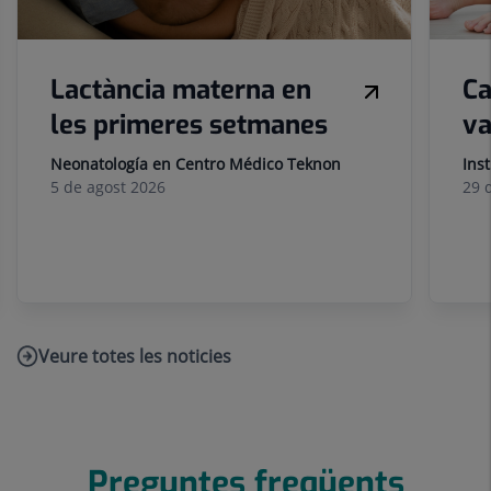
Lactància materna en
Ca
les primeres setmanes
va
Neonatología en Centro Médico Teknon
Ins
5 de
agost
2026
29 
Veure totes les noticies
Enllaç
a
una
aplicació
Preguntes freqüents
externa.