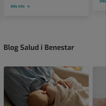
Més
Més info
Blog Salud i Benestar
Nombre
de
controls
lliscants:
10