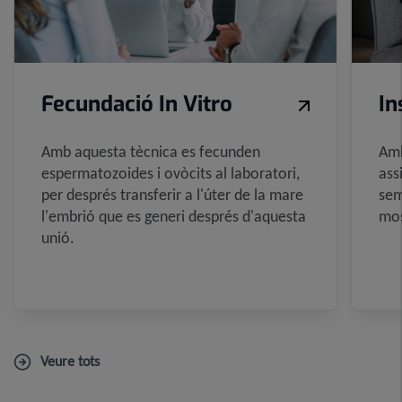
Fecundació In Vitro
In
Amb aquesta tècnica es fecunden
Amb
espermatozoides i ovòcits al laboratori,
ass
per després transferir a l'úter de la mare
sem
l'embrió que es generi després d'aquesta
mos
unió.
Veure tots