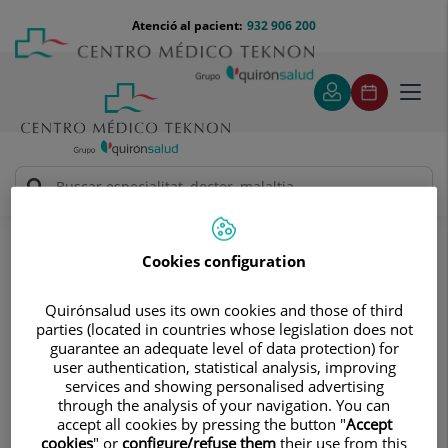
Saltar al contingut
Saltar
Menú
Atenció al pacient:
932 906 200
Select
al
teléfono
d'idi
contingut
cabecera
Toggl
navig
Unitat de Reproducció Assistida
Laboratori amb tècniques de Reproducció Assistida
Cookies configuration
Laboratori amb tècniques
Quirónsalud uses its own cookies and those of third
de Reproducció Assistida
parties (located in countries whose legislation does not
guarantee an adequate level of data protection) for
Comptem amb un laboratori
user authentication, statistical analysis, improving
especialitzat en diferents
services and showing personalised advertising
through the analysis of your navigation. You can
tècniques de reproducció
accept all cookies by pressing the button "
Accept
cookies
" or
configure/refuse them
their use from this