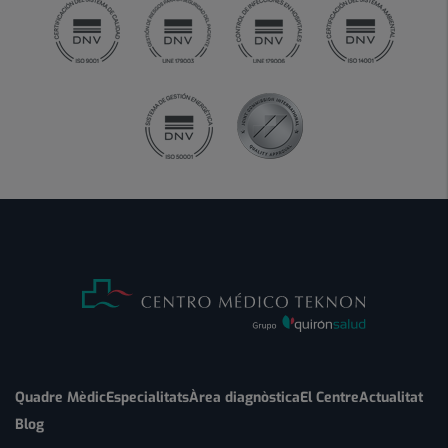
Quadre Mèdic
Especialitats
Àrea diagnòstica
El Centre
Actualitat
Blog