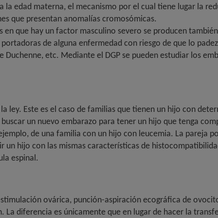
la edad materna, el mecanismo por el cual tiene lugar la red
nes que presentan anomalías cromosómicas.
os en que hay un factor masculino severo se producen tambié
s portadoras de alguna enfermedad con riesgo de que lo padez
ar de Duchenne, etc. Mediante el DGP se pueden estudiar los em
la ley. Este es el caso de familias que tienen un hijo con det
r el buscar un nuevo embarazo para tener un hijo que tenga co
ejemplo, de una familia con un hijo con leucemia. La pareja
r un hijo con las mismas características de histocompatibilid
la espinal.
estimulación ovárica, punción-aspiración ecográfica de ovocit
 La diferencia es únicamente que en lugar de hacer la transfe