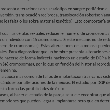
resenta alteraciones en su cariotipo en sangre periférica: el
versión, translocación recíproca, translocación robertsonian
ue les falta o les sobra material genético). Esto comportarí
el cual las células sexuales reducen el número de cromosomas d
 a un individuo con 46 cromosomas. Si este mecanismo de redu
úmero de cromosomas). Estas alteraciones de la meiosis pued
les. Para diagnosticar que un hombre presenta alteraciones de
uede hacerse de forma indirecta haciendo un estudio de DGP a l
(46 cromosomas), por lo que en función del historial reproduct
 femenina.
la causa más común de fallos de implantación tras varios cicl
cándose por alteraciones de la meiosis. El estudio por DGP d
ta forma las posibilidades de éxito.
os, al hacer el estudio de la pareja se suele encontrar que a
 a embriones que pueden llegar a implantarse pero que en det