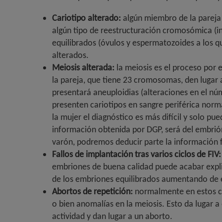
Cariotipo alterado:
algún miembro de la pareja p
algún tipo de reestructuración cromosómica (in
equilibrados (óvulos y espermatozoides a los q
alterados.
Meiosis alterada:
la meiosis es el proceso por 
la pareja, que tiene 23 cromosomas, den lugar
presentará aneuploidias (alteraciones en el n
presenten cariotipos en sangre periférica norma
la mujer el diagnóstico es más difícil y solo p
información obtenida por DGP, será del embrión 
varón, podremos deducir parte la información
Fallos de implantación tras varios ciclos de FIV:
embriones de buena calidad puede acabar expli
de los embriones equilibrados aumentando de es
Abortos de repetición:
normalmente en estos cas
o bien anomalías en la meiosis. Esto da lugar
actividad y dan lugar a un aborto.