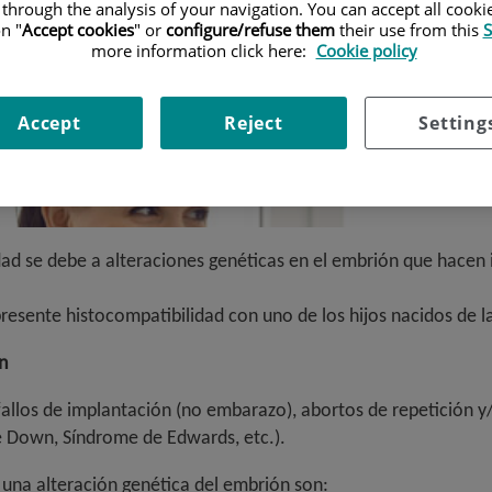
 through the analysis of your navigation. You can accept all cooki
n "
Accept cookies
" or
configure/refuse them
their use from this
S
more information click here:
Cookie policy
Accept
Reject
Setting
dad se debe a alteraciones genéticas en el embrión que hacen 
esente histocompatibilidad con uno de los hijos nacidos de l
n
fallos de implantación (no embarazo), abortos de repetición 
 Down, Síndrome de Edwards, etc.).
una alteración genética del embrión son: