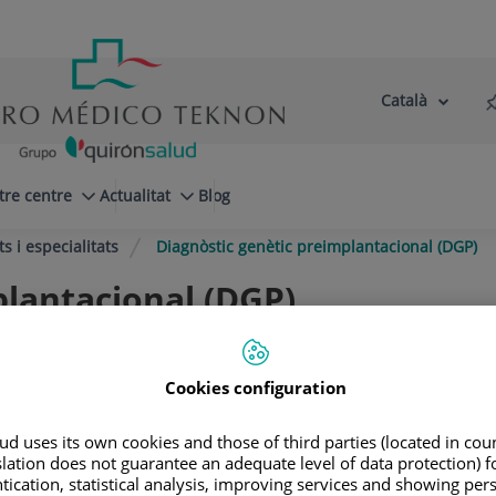
Català
Selector
Llenguatge
d'idioma
Actiu
tre centre
Actualitat
Blog
 i especialitats
Diagnòstic genètic preimplantacional (DGP)
plantacional (DGP)
omalies genètiques als embrions abans que 
ió genètica.
Cookies configuration
d uses its own cookies and those of third parties (located in co
slation does not guarantee an adequate level of data protection) f
tication, statistical analysis, improving services and showing per