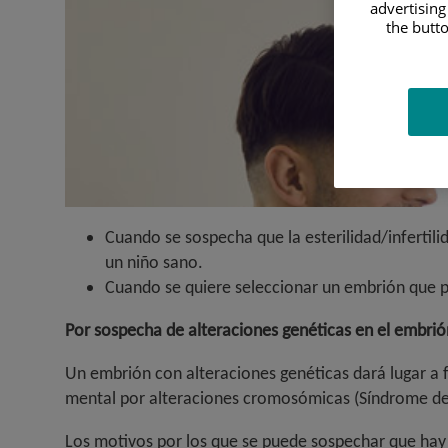
advertising
the butto
Cuando se sospecha que la esterilidad/infertili
un niño sano.
Cuando se quiere seleccionar un embrión que pr
Por sospecha de alteraciones genéticas en el embrió
Un embrión con alteraciones genéticas dará lugar a 
mental por alteraciones cromosómicas (Síndrome de
Los motivos por los que se puede sospechar que hay 