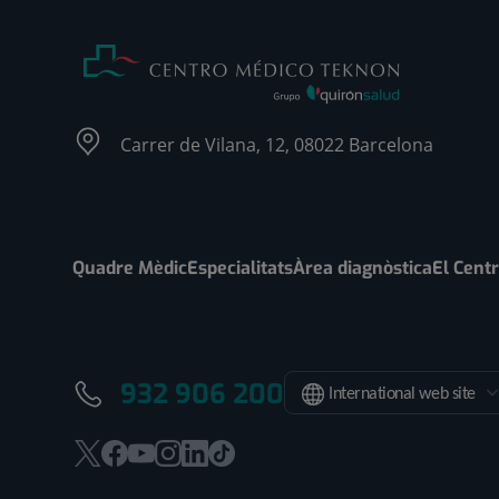
Carrer de Vilana, 12, 08022 Barcelona
Quadre Mèdic
Especialitats
Àrea diagnòstica
El Cent
932 906 200
International web site
Aquest
Aquest
Aquest
Aquest
Aquest
Enllaç