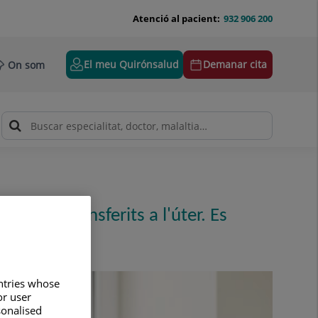
Atenció al pacient:
932 906 200
El meu Quirónsalud
Demanar cita
On som
siguin transferits a l'úter. Es
untries whose
or user
sonalised