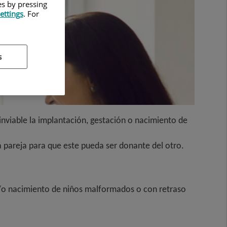
es by pressing
ettings
. For
s
inviable la implantación, gestación o nacimiento de
a pareja para que este pueda ser donante del otro.
y/o nacimiento de niños malformados o con retraso