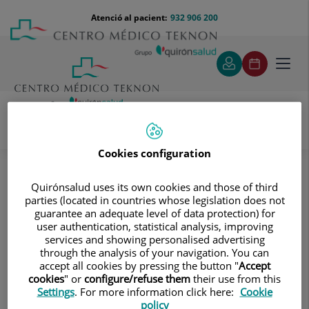
Saltar al contingut
Saltar
Menú
Atenció al pacient:
932 906 200
Select
al
teléfono
d'idi
contingut
cabecera
Toggl
navig
Unitat de Reproducció Assistida
Cookies configuration
Tractaments personalitzats
Quirónsalud uses its own cookies and those of third
parties (located in countries whose legislation does not
Tractaments personalitzats
guarantee an adequate level of data protection) for
Oferim un tracte humà i
user authentication, statistical analysis, improving
services and showing personalised advertising
personalitzat amb la
through the analysis of your navigation. You can
implicació i l'esforç de tot
accept all cookies by pressing the button "
Accept
cookies
" or
configure/refuse them
their use from this
l'equip. Volem que les
Settings
. For more information click here:
Cookie
parelles que ens dipositen la
policy