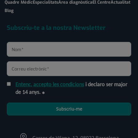
Quadre Mèdic
Especialitats
Àrea diagnòstica
El Centre
Actualitat
Blog
Subscriu-te a la nostra Newsletter
Entenc, accepto les condicions
i declaro ser major
de 14 anys.
Subscriu-me
Carrer de Vilana, 12, 08022 Barcelona