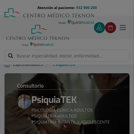
Saltar al contenido
Saltar
Menú
Atención al paciente:
932 906 200
Select
al
teléfono
de
contenido
cabecera
idiom
Toggl
navig
PsiquiaTEK
Especialidades
Consultorio
PsiquiaTEK
PSICOLOGÍA CLÍNICA ADULTOS
PSIQUIATRÍA ADULTOS
PSIQUIATRÍA INFANTIL Y ADOLESCENTE