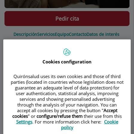
Pedir cita
Descripción
Servicios
Equipo
Contacto
Datos de interés
Horario
Cookies configuration
Descripción
Quirónsalud uses its own cookies and those of third
parties (located in countries whose legislation does not
guarantee an adequate level of data protection) for
PsiquiaTEK está formado por un grupo de
user authentication, statistical analysis, improving
personas con una filosofía de actuación
services and showing personalised advertising
profesional basada en ofrecer a nuestros
through the analysis of your navigation. You can
accept all cookies by pressing the button "
Accept
pacientes un planteamiento honesto y claro para
cookies
" or
configure/refuse them
their use from this
mejorar su salud emocional.
Settings
. For more information click here:
Cookie
policy
Nuestro éxito se basa en el trato humano de