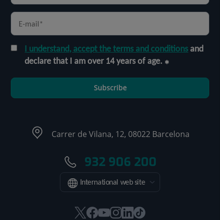
I understand, accept the terms and conditions
and
declare that I am over 14 years of age.
Subscribe
Carrer de Vilana, 12, 08022 Barcelona
932 906 200
International web site
This
This
This
This
This
Link