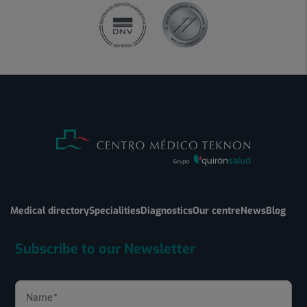
Medical directory
Specialities
Diagnostics
Our centre
News
Blog
Subscribe to our Newsletter