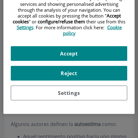
services and showing personalised advertising
through the analysis of your navigation. You can
accept all cookies by pressing the button "
Accept
Make an appointment
cookies
" or
configure/refuse them
their use from this
Settings
. For more information click here:
Cookie
policy
Description
Services
Team
Contact
Relevant details
Opening hours
Accept
Reject
Autoestima
Settings
El concepto de autoestima ha sido estudiado y
descrito en múltiples ocasiones, a lo largo de la
historia.
Algunos autores definen la
autoestima
como:
Aquel sentimiento positivo hacia uno mismo