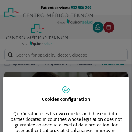
Jump to content
Jump
Menú
Patient services:
932 906 200
Langu
to
teléfono
select
content
cabecera
Toggl
navig
PsiquiaTEK
Adultos
Autoestima
Specialities
Consultation area
PsiquiaTEK
Cookies configuration
CLINICAL PSYCHOLOGY
PSYCHIATRY
Quirónsalud uses its own cookies and those of third
CHILD AND ADOLESCENT PSYCHOLOGY
parties (located in countries whose legislation does not
guarantee an adequate level of data protection) for
user authentication, statistical analysis, improving