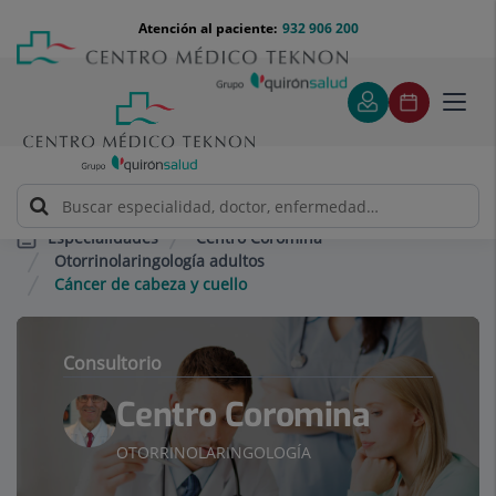
Saltar al contenido
Saltar
Menú
Atención al paciente:
932 906 200
Select
al
teléfono
de
contenido
cabecera
idiom
Toggl
navig
Centro Coromina
Especialidades
Otorrinolaringología adultos
Cáncer de cabeza y cuello
Consultorio
Centro Coromina
OTORRINOLARINGOLOGÍA