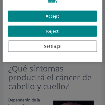
policy
El cáncer
consiste en
la proliferación
Accept
anómala e incontrolada de un determinado tipo
de células. Puede crecer localmente (en su sitio
de origen) o emigrar a otras áreas del cuerpo,
Reject
formando las llamadas metástasis.
La mayoría de cánceres de cuello y cabeza, tiene
Settings
relación con un consumo importante de tabaco
y/o alcohol.
¿Qué síntomas
producirá el cáncer de
cabello y cuello?
Dependerán de la