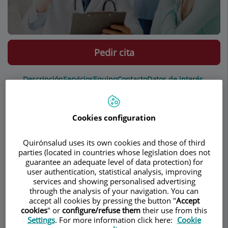
Pedir cita
Descripción
Servicios
Equipo
Contacto
Datos de interés
Horario
Cookies configuration
Quirónsalud uses its own cookies and those of third
Cáncer de cabeza y cuello
parties (located in countries whose legislation does not
guarantee an adequate level of data protection) for
user authentication, statistical analysis, improving
services and showing personalised advertising
¿Qué es el
through the analysis of your navigation. You can
accept all cookies by pressing the button "
Accept
cáncer?
cookies
" or
configure/refuse them
their use from this
Settings
. For more information click here:
Cookie