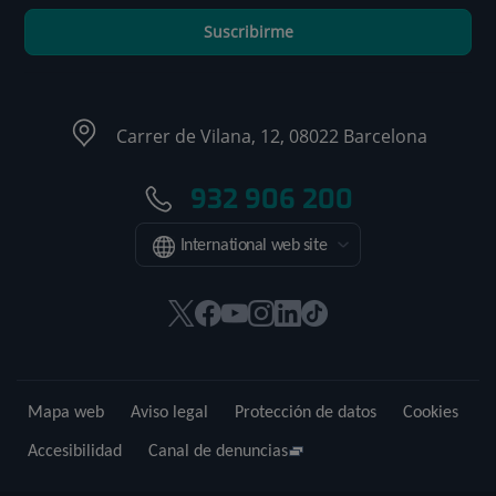
Suscribirme
Carrer de Vilana, 12, 08022 Barcelona
932 906 200
International web site
Este
Este
Este
Este
Este
Enlace
enlace
enlace
enlace
enlace
enlace
a
se
se
se
se
se
una
abrirá
abrirá
abrirá
abrirá
abrirá
aplicación
Mapa web
Aviso legal
Protección de datos
Cookies
en
en
en
en
en
externa.
una
una
una
una
una
Accesibilidad
Canal de denuncias
ventana
ventana
ventana
ventana
ventana