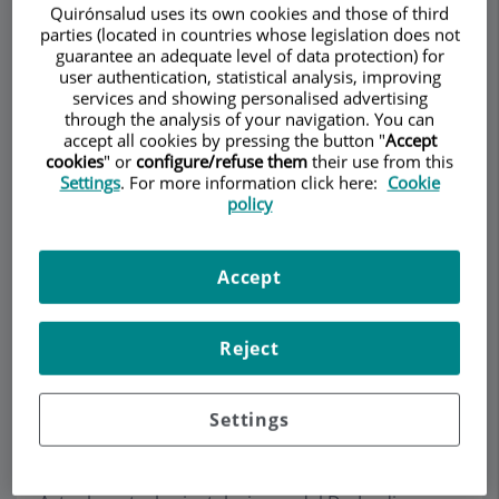
Quirónsalud uses its own cookies and those of third
parties (located in countries whose legislation does not
guarantee an adequate level of data protection) for
Pedir cita
user authentication, statistical analysis, improving
services and showing personalised advertising
through the analysis of your navigation. You can
Descripción
Servicios
Equipo
Contacto
Datos de interés
accept all cookies by pressing the button "
Accept
cookies
" or
configure/refuse them
their use from this
Settings
. For more information click here:
Cookie
Horario
policy
Accept
Instalaciones
Reject
El Centro Coromina es un
centro especializado de
máximo prestigio
. Cuenta con la
tecnología más
avanzada
en el sector para el correcto
Settings
diagnóstico y tratamiento de los pacientes, y con
un amplio equipo de profesionales.