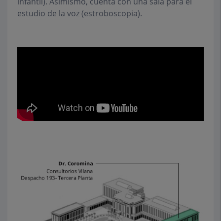
infantil). Asimismo, cuenta con una sala para el
estudio de la voz (estroboscopia).