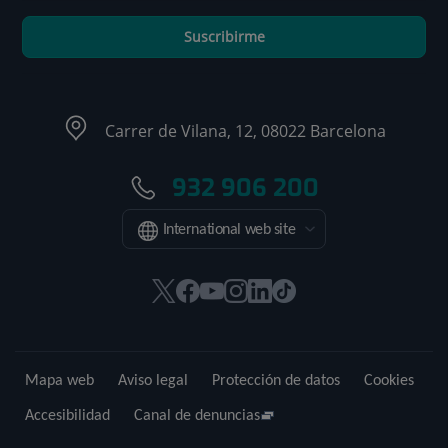
Suscribirme
Carrer de Vilana, 12, 08022 Barcelona
932 906 200
International web site
Este
Este
Este
Este
Este
Enlace
enlace
enlace
enlace
enlace
enlace
a
se
se
se
se
se
una
abrirá
abrirá
abrirá
abrirá
abrirá
aplicación
Mapa web
Aviso legal
Protección de datos
Cookies
en
en
en
en
en
externa.
una
una
una
una
una
Accesibilidad
Canal de denuncias
ventana
ventana
ventana
ventana
ventana