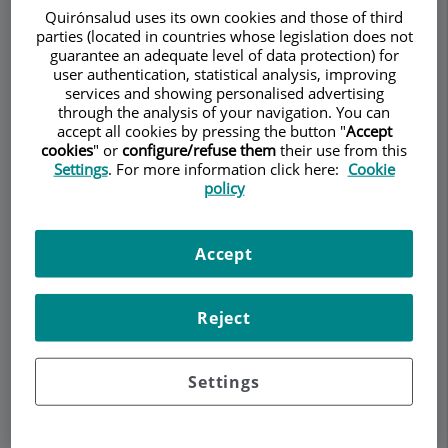
Quirónsalud uses its own cookies and those of third
parties (located in countries whose legislation does not
guarantee an adequate level of data protection) for
Pedir cita
user authentication, statistical analysis, improving
services and showing personalised advertising
through the analysis of your navigation. You can
Descripción
Servicios
Equipo
Contacto
Datos de interés
accept all cookies by pressing the button "
Accept
cookies
" or
configure/refuse them
their use from this
Settings
. For more information click here:
Cookie
Horario
policy
Publicaciones
Accept
Reject
Libros
Settings
"El
niño