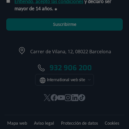
Entiendo, acepto las condiciones
y declaro ser
mayor de 14 años.
Suscribirme
Carrer de Vilana, 12, 08022 Barcelona
932 906 200
International web site
Este
Este
Este
Este
Este
Enlace
enlace
enlace
enlace
enlace
enlace
a
se
se
se
se
se
una
abrirá
abrirá
abrirá
abrirá
abrirá
aplicación
Mapa web
Aviso legal
Protección de datos
Cookies
en
en
en
en
en
externa.